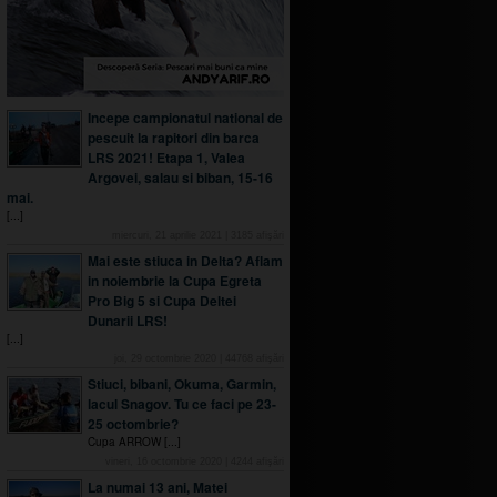
Incepe campionatul national de
pescuit la rapitori din barca
LRS 2021! Etapa 1, Valea
Argovei, salau si biban, 15-16
mai.
[...]
miercuri, 21 aprilie 2021
|
3185
afişări
Mai este stiuca in Delta? Aflam
in noiembrie la Cupa Egreta
Pro Big 5 si Cupa Deltei
Dunarii LRS!
[...]
joi, 29 octombrie 2020
|
44768
afişări
Stiuci, bibani, Okuma, Garmin,
lacul Snagov. Tu ce faci pe 23-
25 octombrie?
Cupa ARROW [...]
vineri, 16 octombrie 2020
|
4244
afişări
La numai 13 ani, Matei