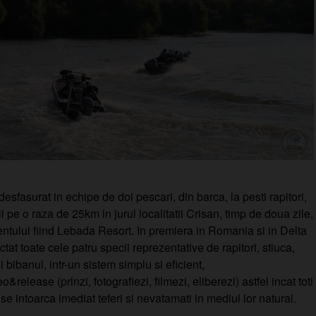
esfasurat in echipe de doi pescari, din barca, la pesti rapitori,
i pe o raza de 25km in jurul localitatii Crisan, timp de doua zile,
tului fiind Lebada Resort. In premiera in Romania si in Delta
tat toate cele patru specii reprezentative de rapitori, stiuca,
i bibanul, intr-un sistem simplu si eficient,
&release (prinzi, fotografiezi, filmezi, eliberezi) astfel incat toti
 se intoarca imediat teferi si nevatamati in mediul lor natural.