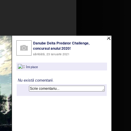
Danube Delta Predator Challenge,
concursul anului 2020!
sâmbătă, 23 ianuarie 2021
Îmi place
Nu există comentarii.
milare pentru a asigura funcționarea
ru a oferi funcții de rețele sociale și
ivire la modul in care folosiți site-ul