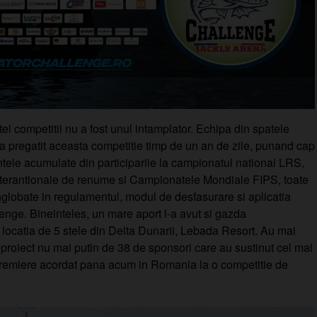
i competitii nu a fost unul intamplator. Echipa din spatele
a pregatit aceasta competitie timp de un an de zile, punand cap
ntele acumulate din participarile la campionatul national LRS,
nterantionale de renume si Campionatele Mondiale FIPS, toate
nglobate in regulamentul, modul de desfasurare si aplicatia
enge. Bineinteles, un mare aport l-a avut si gazda
 locatia de 5 stele din Delta Dunarii, Lebada Resort. Au mai
 proiect nu mai putin de 38 de sponsori care au sustinut cel mai
 premiere acordat pana acum in Romania la o competitie de