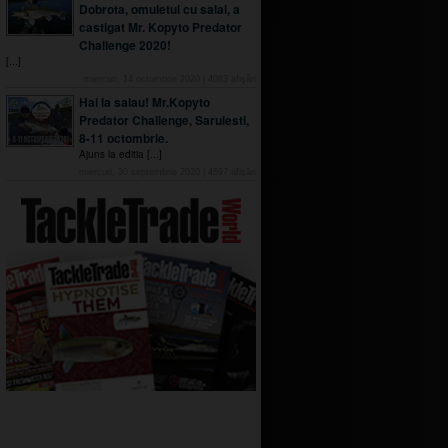
Dobrota, omuletul cu salai, a
castigat Mr. Kopyto Predator
Challenge 2020!
[...]
miercuri, 14 octombrie 2020
|
4083
afişări
Hai la salau! Mr.Kopyto
Predator Challenge, Sarulesti,
8-11 octombrie.
Ajuns la editia [...]
miercuri, 30 septembrie 2020
|
4597
afişări