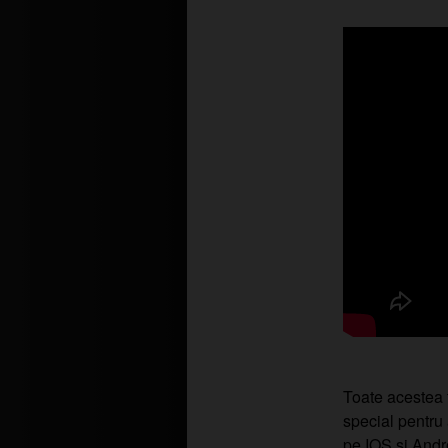
Toate acestea f
special pentru
pe IOS si Andr