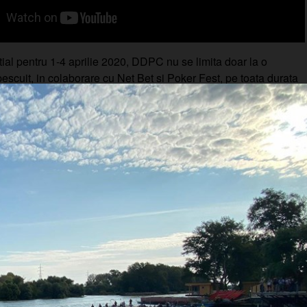
ial pentru 1-4 aprilie 2020, DDPC nu se limita doar la o
escuit, in colaborare cu Net Bet si Poker Fest, pe toata durata
 erau anuntate zilnic turnee de poker Holdem, accesibile atat
 profesionisti, cat si pentru echipele de pescari participanti.
Ne aliniem la GDPR!
orimania.ro utilizează fișiere de tip cookie și alte tehnici si
pentru a vă oferi o experiență cat mai placută și personalizată, pent
 anonim.
e sociale, de publicitate și de analiză a traficului informații cu pr
pe care ei le pot seta.