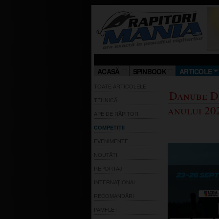
ACASĂ
SPINBOOK
ARTICOLE
TOATE ARTICOLELE
Danube D
TEHNICĂ
anului 20
APE DE RĂPITOR
COMPETIȚII
EVENIMENTE
NOUTĂȚI
REPORTAJ
INTERNAȚIONAL
RECOMANDĂRI
PAMFLET