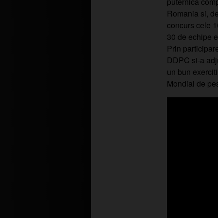
puternica compe
Romania si, de
concurs cele 10
30 de echipe er
Prin participa
DDPC si-a adju
un bun exercit
Mondial de pesc