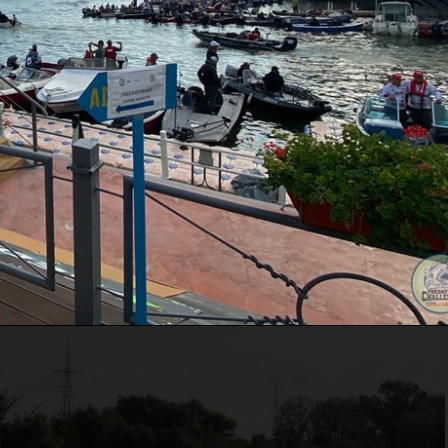
www.rapitorimania.ro, vă rugăm să citiți și să întelegeți conți
rea serviciilor noastre, vă exprimați acordul cu privire la
Politic
andemiei de Covid-19 si a noilor reguli de distantare sociala
 evenimentul a fost mutat in intervalul 23-26 septembrie.
er s-au anulat, paticiparea internationala nu a mai fost
te dintre echipe si sponsori s-au retras din motive obiective si
itiile date, DDPC a reusit sa alinieze 93 de echipe la start si sa
 mai mare competitie de pescuit la rapitori din Romania.