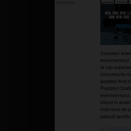
CRAPMANIA
Succesul aceste
evenimentului 
la cap experie
concursurile i
acestea fiind i
Predator Chall
evenimentului,
crezut in acest
inalt nivel de
pescuit sportiv.