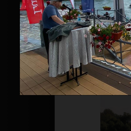
Înainte de a continua navigarea pe 
Politicii de confidențialitate
.
Prin continuarea navigării și utiliza
confidențialitate
.
In conditiile p
impuse de stat,
Turneele de pok
posibila, o par
totusi, in cond
organizeze cea