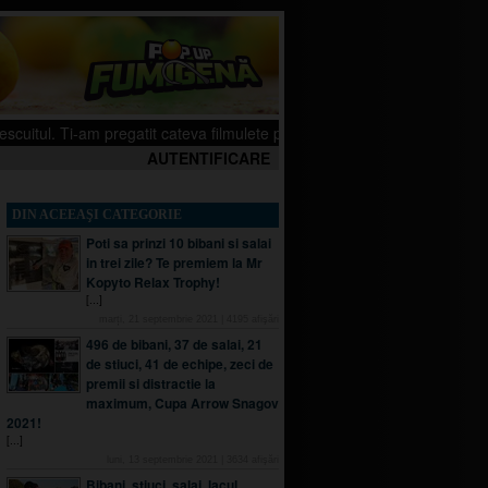
i-am pregatit cateva filmulete pe canalul meu de YouTube, sper sa iti placa
AUTENTIFICARE
DIN ACEEAŞI CATEGORIE
Poti sa prinzi 10 bibani si salai
in trei zile? Te premiem la Mr
Kopyto Relax Trophy!
[...]
marți, 21 septembrie 2021
|
4195
afişări
496 de bibani, 37 de salai, 21
de stiuci, 41 de echipe, zeci de
premii si distractie la
maximum, Cupa Arrow Snagov
2021!
[...]
luni, 13 septembrie 2021
|
3634
afişări
Bibani, stiuci, salai, lacul