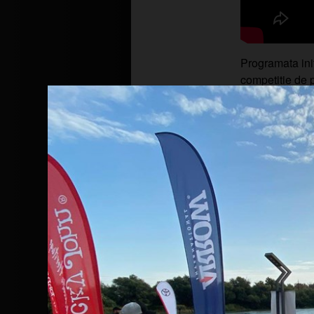
Programata init
competitie de p
evenimentului,
pentru jucatorii
Vă aducem la cunoștință că www.rapit
site-ului și protejarea datelor dvs., 
pentru a analiza traficul într-un mod
Le oferim partenerilor noștri de rețel
nostru prin intermediul cookie-urilor 