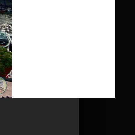
nutul
Politicii de utilizare cookie
și al
a de utilizare cookie
și la
Politica de
Ultima modificare: 29.05.2018