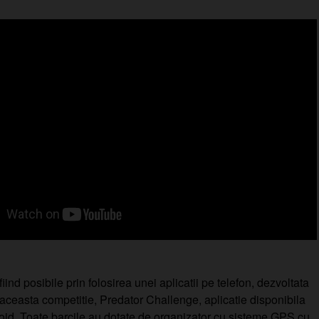
iind posibile prin folosirea unei aplicatii pe telefon, dezvoltata
 aceasta competitie, Predator Challenge, aplicatie disponibila
oid. Toate barcile au dotate de organizator cu sisteme GPS cu