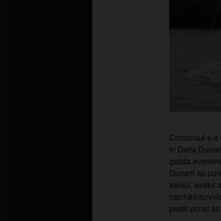
Concursul s-a d
in Delta Dunari
gazda evenimen
Dunarii au punc
salaul, avatul s
catch&foto/video
pestii prinsi sa