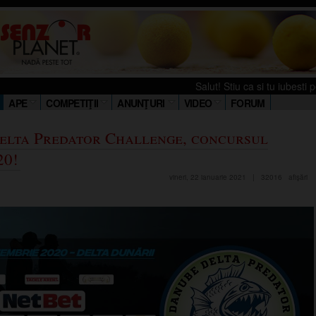
Salut! Stiu ca si tu iubesti pescuitul. T
APE
COMPETIŢII
ANUNŢURI
VIDEO
FORUM
elta Predator Challenge, concursul
20!
vineri, 22 ianuarie 2021
|
32016
afişări