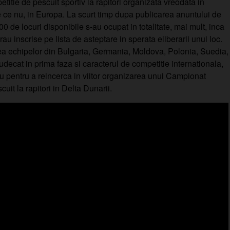
titie de pescuit sportiv la rapitori organizata vreodata in
 ce nu, in Europa. La scurt timp dupa publicarea anuntului de
0 de locuri disponibile s-au ocupat in totalitate, mai mult, inca
au inscrise pe lista de asteptare in sperata eliberarii unui loc.
rea echipelor din Bulgaria, Germania, Moldova, Polonia, Suedia,
decat in prima faza si caracterul de competitie internationala,
iu pentru a reincerca in viitor organizarea unui Campionat
uit la rapitori in Delta Dunarii.