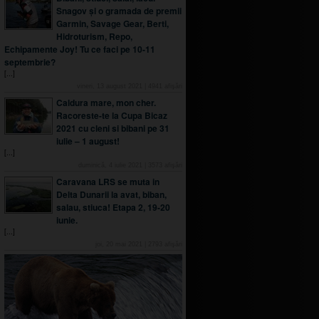
Snagov și o gramada de premii
Garmin, Savage Gear, Berti,
Hidroturism, Repo,
Echipamente Joy! Tu ce faci pe 10-11
septembrie?
[...]
vineri, 13 august 2021
|
4941
afişări
Caldura mare, mon cher.
Racoreste-te la Cupa Bicaz
2021 cu cleni si bibani pe 31
iulie – 1 august!
[...]
duminică, 4 iulie 2021
|
3573
afişări
Caravana LRS se muta in
Delta Dunarii la avat, biban,
salau, stiuca! Etapa 2, 19-20
iunie.
[...]
joi, 20 mai 2021
|
2793
afişări