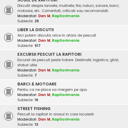
SCULE DE RAPITORI
Discutii despre lansete, mulinete, fire, naluci, sonare, barci,
motoare, etc. Comentati, criticati sau recomandati.
Moderatori:
Dan M
,
Rapitorimania
Subiecte:
29
LIBER LA DISCUTII
Aici putem discuta orice in afara de pescuit.
Moderatori:
Dan M
,
Rapitorimania
Subiecte:
917
EXCURSII PESCUIT LA RAPITORI
Excursii de pescuit peste hotare. Destinatii, logistica, ghizi,
sfaturi utile.
Moderatori:
Dan M
,
Rapitorimania
Subiecte:
7
BARCI & MOTOARE
Pentru ca ne place sa mergem pe apa.
Moderatori:
Dan M
,
Rapitorimania
Subiecte:
16
STREET FISHING
Pescuit la rapitori in orasul in care locuiesti.
Moderatori:
Dan M
,
Rapitorimania
Subiecte:
13