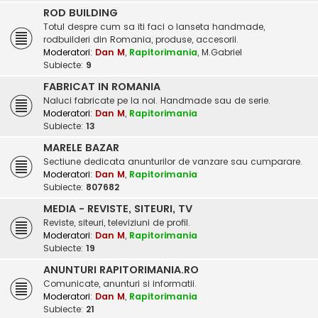
ROD BUILDING
Totul despre cum sa iti faci o lanseta handmade,
rodbuilderi din Romania, produse, accesorii.
Moderatori:
Dan M
,
Rapitorimania
,
M.Gabriel
Subiecte:
9
FABRICAT IN ROMANIA
Naluci fabricate pe la noi. Handmade sau de serie.
Moderatori:
Dan M
,
Rapitorimania
Subiecte:
13
MARELE BAZAR
Sectiune dedicata anunturilor de vanzare sau cumparare.
Moderatori:
Dan M
,
Rapitorimania
Subiecte:
807682
MEDIA - REVISTE, SITEURI, TV
Reviste, siteuri, televiziuni de profil.
Moderatori:
Dan M
,
Rapitorimania
Subiecte:
19
ANUNTURI RAPITORIMANIA.RO
Comunicate, anunturi si informatii.
Moderatori:
Dan M
,
Rapitorimania
Subiecte:
21