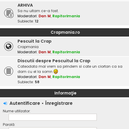
ARHIVA
Sa nu uitam ce-a fost.
Moderatori:
Dan M
,
Rapitorimania
Subiecte:
12
Crapmania.ro
Pescuit la Crap
Crapmania
Moderatori:
Dan M
,
Rapitorimania
Discutii despre Pescuitul la Crap
Cateodata mai vrem sa prindem si cate un ciortan ca sa
dam cu el la somn
Moderatori:
Dan M
,
Rapitorimania
Subiecte:
58
Informaţie
Autentificare
•
Înregistrare
Nume utilizator:
Parolă: