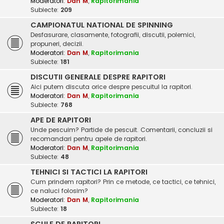
Moderatori:
Dan M
,
Rapitorimania
Subiecte:
209
CAMPIONATUL NATIONAL DE SPINNING
Desfasurare, clasamente, fotografii, discutii, polemici,
propuneri, decizii.
Moderatori:
Dan M
,
Rapitorimania
Subiecte:
181
DISCUTII GENERALE DESPRE RAPITORI
Aici putem discuta orice despre pescuitul la rapitori.
Moderatori:
Dan M
,
Rapitorimania
Subiecte:
768
APE DE RAPITORI
Unde pescuim? Partide de pescuit. Comentarii, concluzii si
recomandari pentru apele de rapitori.
Moderatori:
Dan M
,
Rapitorimania
Subiecte:
48
TEHNICI SI TACTICI LA RAPITORI
Cum prindem rapitori? Prin ce metode, ce tactici, ce tehnici,
ce naluci folosim?
Moderatori:
Dan M
,
Rapitorimania
Subiecte:
18