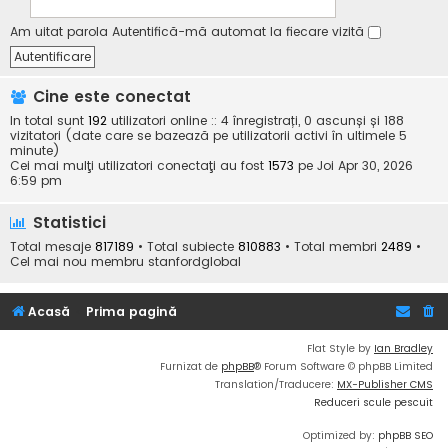
Am uitat parola
Autentifică-mă automat la fiecare vizită
Cine este conectat
In total sunt
192
utilizatori online :: 4 înregistrați, 0 ascunși și 188
vizitatori (date care se bazează pe utilizatorii activi în ultimele 5
minute)
Cei mai mulţi utilizatori conectaţi au fost
1573
pe Joi Apr 30, 2026
6:59 pm
Statistici
Total mesaje
817189
• Total subiecte
810883
• Total membri
2489
•
Cel mai nou membru
stanfordglobal
Acasă
Prima pagină
Flat Style by
Ian Bradley
Furnizat de
phpBB
® Forum Software © phpBB Limited
Translation/Traducere:
MX-Publisher CMS
Reduceri scule pescuit
Optimized by:
phpBB SEO