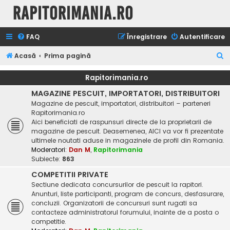
Rapitorimania.ro
FAQ
Înregistrare
Autentificare
C
Acasă
Prima pagină
ă
Rapitorimania.ro
u
MAGAZINE PESCUIT, IMPORTATORI, DISTRIBUITORI
t
Magazine de pescuit, importatori, distribuitori – parteneri
a
Rapitorimania.ro
Aici beneficiati de raspunsuri directe de la proprietarii de
r
magazine de pescuit. Deasemenea, AICI va vor fi prezentate
e
ultimele noutati aduse in magazinele de profil din Romania.
Moderatori:
Dan M
,
Rapitorimania
Subiecte:
863
COMPETITII PRIVATE
Sectiune dedicata concursurilor de pescuit la rapitori.
Anunturi, liste participanti, program de concurs, desfasurare,
concluzii. Organizatorii de concursuri sunt rugati sa
contacteze administratorul forumului, inainte de a posta o
competitie.