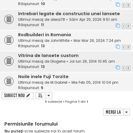
Răspunsuri:
10
1
2
Intrebari legate de constructia unei lansete
Ultimul mesaj de
alexa78
«
Sâm Apr 25, 2026 9:51 am
Răspunsuri:
11
1
2
Rodbuilderi in Romania
Ultimul mesaj de
JohnWhite
«
Mar Mar 26, 2024 7:24 pm
Răspunsuri:
13
1
2
Vitrina de lansete custom
Ultimul mesaj de
Diogene
«
Joi Iun 26, 2014 10:45 am
Răspunsuri:
13
1
2
Noile inele Fuji Torzite
Ultimul mesaj de
M.Gabriel
«
Mie Feb 05, 2014 10:04 pm
Răspunsuri:
5
Subiect nou
9 subiecte • Pagina
1
din
1
Mergi la
Permisiunile forumului
Nu puteţi
scrie subiecte noi în acest forum