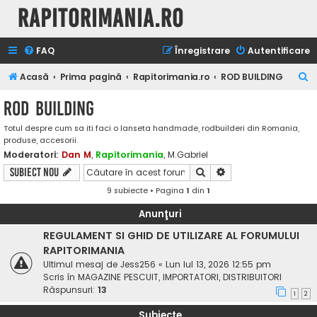
Rapitorimania.ro
FAQ
Înregistrare
Autentificare
C
Acasă
Prima pagină
Rapitorimania.ro
ROD BUILDING
ă
ROD BUILDING
u
Totul despre cum sa iti faci o lanseta handmade, rodbuilderi din Romania,
t
produse, accesorii.
a
Moderatori:
Dan M
,
Rapitorimania
,
M.Gabriel
r
Căutare
Căutare avansată
Subiect nou
e
9 subiecte • Pagina
1
din
1
Anunţuri
REGULAMENT SI GHID DE UTILIZARE AL FORUMULUI
RAPITORIMANIA
Ultimul mesaj de
Jess256
«
Lun Iul 13, 2026 12:55 pm
Scris în
MAGAZINE PESCUIT, IMPORTATORI, DISTRIBUITORI
Răspunsuri:
13
1
2
Subiecte