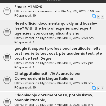
Phenix M1 MX-S
Ultimul mesaj de
serenascott
«
Mie Aug 05, 2026 10:59 am
Răspunsuri:
10
1
2
Need official documents quickly and hassle-
free? With the help of experienced expert
agencies, you can significantly sho
Ultimul mesaj de
Lilyparker
«
Mie Mai 13, 2026 12:58 pm
Răspunsuri:
9
google it support professional certificate, ielts
test fee, ielts test cost, pte academic test, pte
practice test, Degre
Ultimul mesaj de
Lilyparker
«
Mie Mai 13, 2026 12:22 pm
Răspunsuri:
9
Chatgptitaliano.it: L’IA Avanzata per
Conversazioni in Lingua Italiana
Ultimul mesaj de
Lilyparker
«
Mie Mai 13, 2026 12:19 pm
Răspunsuri:
10
1
2
Pridobivanje dokumentov EU, potnih listov,
osebnih izkaznic,
Ultimul mesaj de
Lilyparker
«
Mie Mai 13, 2026 12:16 pm