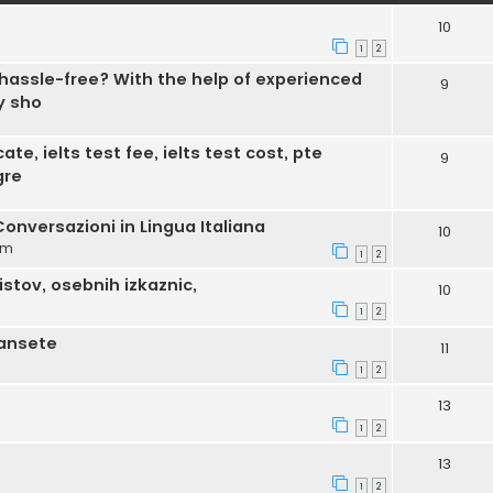
10
1
2
hassle-free? With the help of experienced
9
y sho
ate, ielts test fee, ielts test cost, pte
9
gre
Conversazioni in Lingua Italiana
10
am
1
2
stov, osebnih izkaznic,
10
1
2
lansete
11
1
2
13
1
2
13
1
2