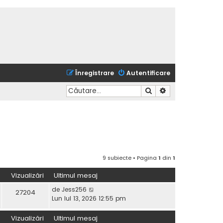
Înregistrare
Autentificare
Căutare
Căutare avansată
9 subiecte • Pagina
1
din
1
Vizualizări
Ultimul mesaj
de
Jess256
27204
Lun Iul 13, 2026 12:55 pm
Vizualizări
Ultimul mesaj