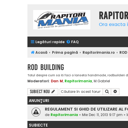
Rapito
Ora exacta i
Legături rapide
FAQ
Acasă
Prima pagină
Rapitorimania.ro
ROD
ROD BUILDING
Totul despre cum sa iti faci o lanseta handmade, rodbuilderi d
Moderatori:
Dan M
,
Rapitorimania
,
M.Gabriel
Căutare
Căuta
Subiect nou
ANUNŢURI
REGULAMENT SI GHID DE UTILIZARE AL 
de
Rapitorimania
»
Mie Dec 11, 2013 9:17 pm
» 
SUBIECTE