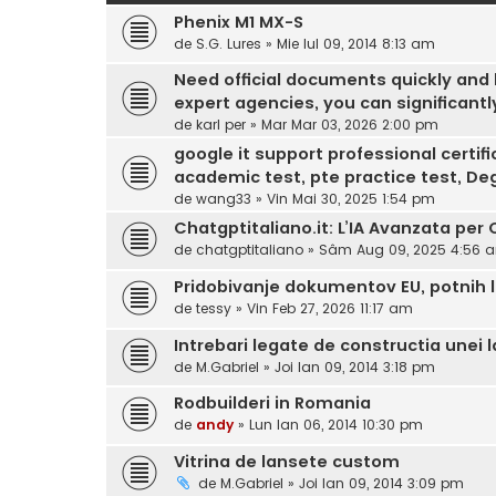
Phenix M1 MX-S
de
S.G. Lures
»
Mie Iul 09, 2014 8:13 am
Need official documents quickly and 
expert agencies, you can significantl
de
karl per
»
Mar Mar 03, 2026 2:00 pm
google it support professional certific
academic test, pte practice test, De
de
wang33
»
Vin Mai 30, 2025 1:54 pm
Chatgptitaliano.it: L’IA Avanzata per 
de
chatgptitaliano
»
Sâm Aug 09, 2025 4:56 
Pridobivanje dokumentov EU, potnih li
de
tessy
»
Vin Feb 27, 2026 11:17 am
Intrebari legate de constructia unei 
de
M.Gabriel
»
Joi Ian 09, 2014 3:18 pm
Rodbuilderi in Romania
de
andy
»
Lun Ian 06, 2014 10:30 pm
Vitrina de lansete custom
de
M.Gabriel
»
Joi Ian 09, 2014 3:09 pm