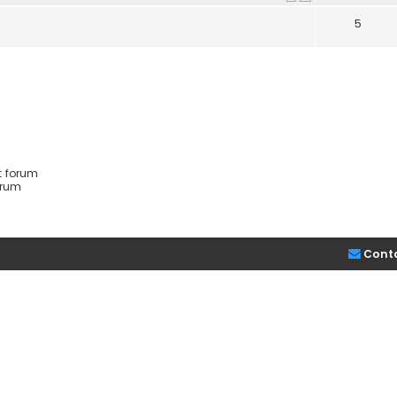
5
t forum
orum
Cont