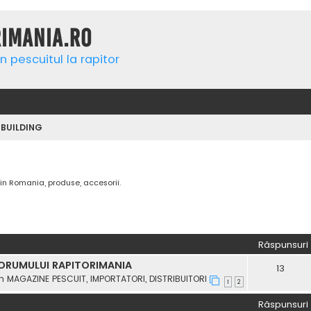
rimania.ro
n pescuitul la rapitor
 BUILDING
in Romania, produse, accesorii.
re avansată
Răspunsuri
FORUMULUI RAPITORIMANIA
13
în
MAGAZINE PESCUIT, IMPORTATORI, DISTRIBUITORI
1
2
Răspunsuri