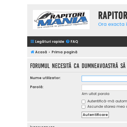
Rapito
Ora exacta i
Legături rapide
FAQ
Acasă
Prima pagină
Forumul necesită ca dumneavoastră să f
Nume utilizator:
Parolă:
Am uitat parola
Autentifică-mă automat
Ascunde starea mea on