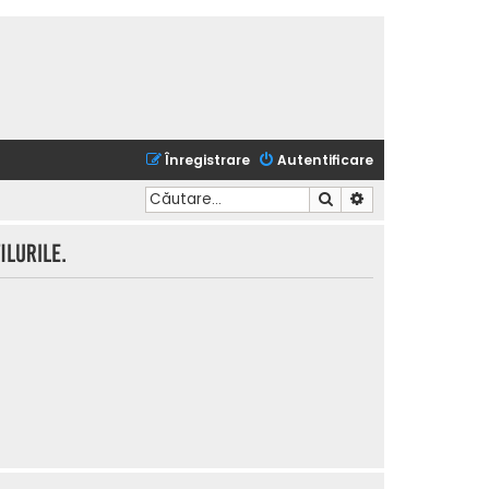
Înregistrare
Autentificare
Căutare
Căutare avansată
lurile.