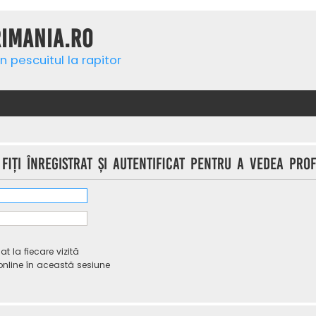
rimania.ro
n pescuitul la rapitor
iţi înregistrat şi autentificat pentru a vedea profi
 la fiecare vizită
line în această sesiune