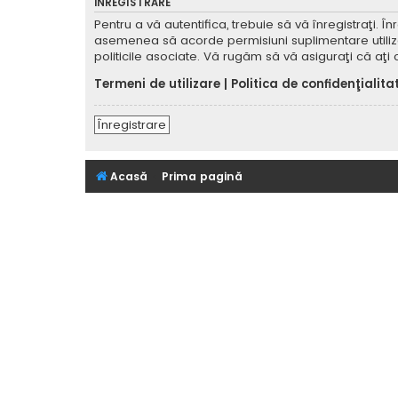
ÎNREGISTRARE
Pentru a vă autentifica, trebuie să vă înregistraţi. 
asemenea să acorde permisiuni suplimentare utilizator
politicile asociate. Vă rugăm să vă asiguraţi că aţi c
Termeni de utilizare
|
Politica de confidenţialita
Înregistrare
Acasă
Prima pagină