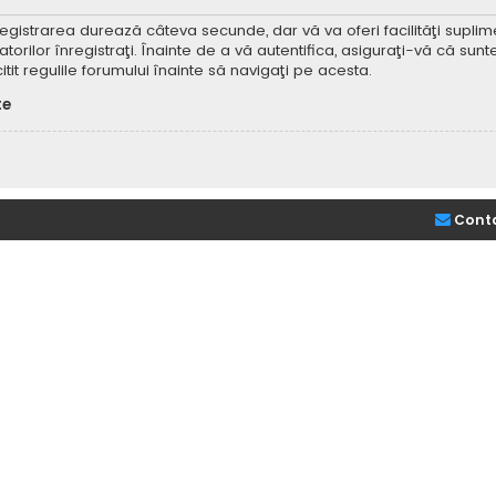
Înregistrarea durează câteva secunde, dar vă va oferi facilităţi supl
ilor înregistraţi. Înainte de a vă autentifica, asiguraţi-vă că sunteţi
itit regulile forumului înainte să navigaţi pe acesta.
te
Cont