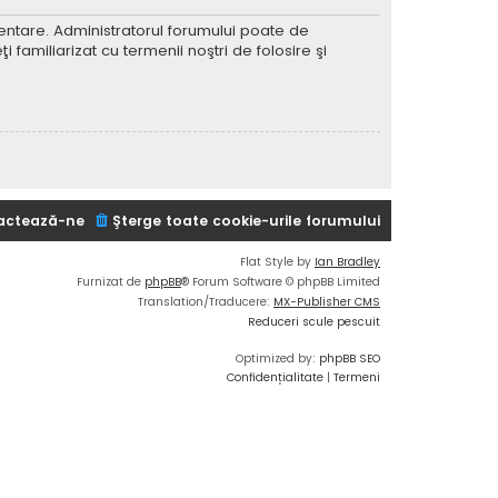
imentare. Administratorul forumului poate de
 familiarizat cu termenii noştri de folosire şi
actează-ne
Şterge toate cookie-urile forumului
Flat Style by
Ian Bradley
Furnizat de
phpBB
® Forum Software © phpBB Limited
Translation/Traducere:
MX-Publisher CMS
Reduceri scule pescuit
Optimized by:
phpBB SEO
Confidențialitate
|
Termeni