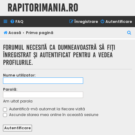
Rapitorimania.ro
FAQ
Înregistrare
Autentificare
C
Acasă
Prima pagină
ă
Forumul necesită ca dumneavoastră să fiţi
u
înregistrat şi autentificat pentru a vedea
t
profilurile.
a
r
Nume utilizator:
e
Parolă:
Am uitat parola
Autentifică-mă automat la fiecare vizită
Ascunde starea mea online în această sesiune