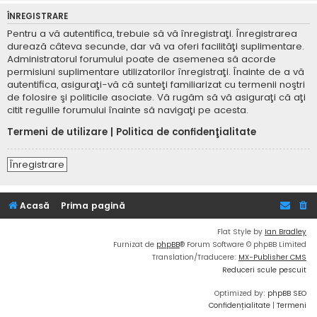
ÎNREGISTRARE
Pentru a vă autentifica, trebuie să vă înregistraţi. Înregistrarea
durează câteva secunde, dar vă va oferi facilităţi suplimentare.
Administratorul forumului poate de asemenea să acorde
permisiuni suplimentare utilizatorilor înregistraţi. Înainte de a vă
autentifica, asiguraţi-vă că sunteţi familiarizat cu termenii noştri
de folosire şi politicile asociate. Vă rugăm să vă asiguraţi că aţi
citit regulile forumului înainte să navigaţi pe acesta.
Termeni de utilizare
|
Politica de confidenţialitate
Înregistrare
Acasă
Prima pagină
Flat Style by
Ian Bradley
Furnizat de
phpBB
® Forum Software © phpBB Limited
Translation/Traducere:
MX-Publisher CMS
Reduceri scule pescuit
Optimized by:
phpBB SEO
Confidențialitate
|
Termeni