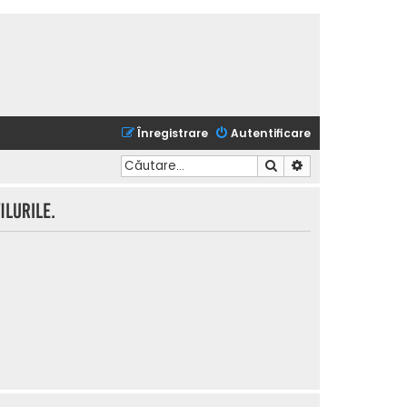
Înregistrare
Autentificare
Căutare
Căutare avansată
lurile.