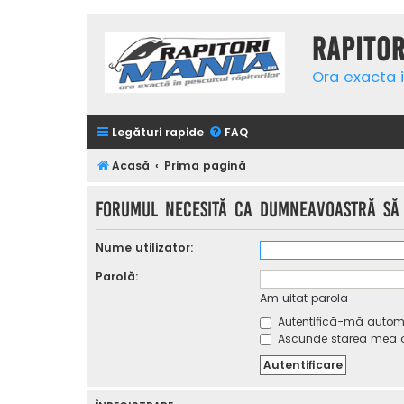
Rapito
Ora exacta i
Legături rapide
FAQ
Acasă
Prima pagină
Forumul necesită ca dumneavoastră să f
Nume utilizator:
Parolă:
Am uitat parola
Autentifică-mă automat
Ascunde starea mea on