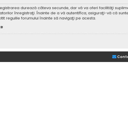
Înregistrarea durează câteva secunde, dar vă va oferi facilităţi supl
ilor înregistraţi. Înainte de a vă autentifica, asiguraţi-vă că sunteţi
itit regulile forumului înainte să navigaţi pe acesta.
te
Cont