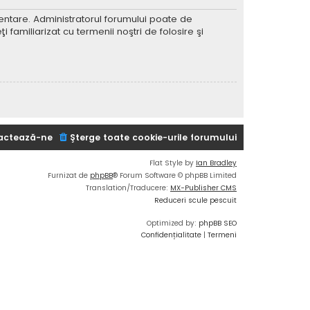
imentare. Administratorul forumului poate de
 familiarizat cu termenii noştri de folosire şi
actează-ne
Şterge toate cookie-urile forumului
Flat Style by
Ian Bradley
Furnizat de
phpBB
® Forum Software © phpBB Limited
Translation/Traducere:
MX-Publisher CMS
Reduceri scule pescuit
Optimized by:
phpBB SEO
Confidențialitate
|
Termeni