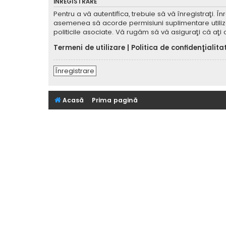
ÎNREGISTRARE
Pentru a vă autentifica, trebuie să vă înregistraţi. 
asemenea să acorde permisiuni suplimentare utilizator
politicile asociate. Vă rugăm să vă asiguraţi că aţi c
Termeni de utilizare
|
Politica de confidenţialita
Înregistrare
Acasă
Prima pagină