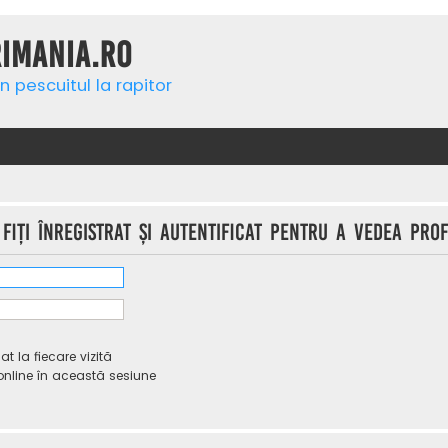
rimania.ro
n pescuitul la rapitor
iţi înregistrat şi autentificat pentru a vedea profi
 la fiecare vizită
line în această sesiune