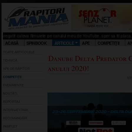
teva filmulete pe canalul meu de YouTube, sper sa iti placa. Click aici! Sa
ACASĂ
SPINBOOK
ARTICOLE
APE
COMPETIŢII
A
TOATE ARTICOLELE
Danube Delta Predator 
TEHNICĂ
anului 2020!
APE DE RĂPITOR
vi
COMPETIȚII
EVENIMENTE
NOUTĂȚI
REPORTAJ
INTERNAȚIONAL
RECOMANDĂRI
PAMFLET