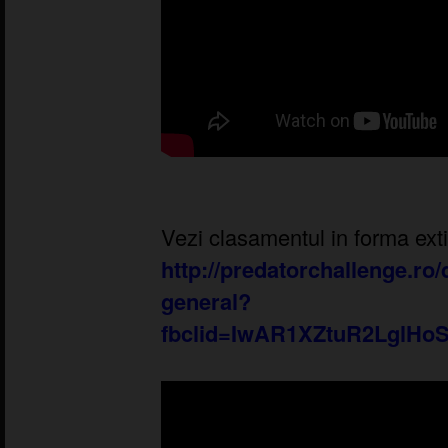
Vezi clasamentul in forma exti
http://predatorchallenge.ro
general?
fbclid=IwAR1XZtuR2LglHo