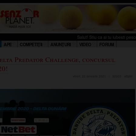
Salut! Stiu ca si tu iubesti pescuitul. Ti-am
APE
COMPETIŢII
ANUNŢURI
VIDEO
FORUM
elta Predator Challenge, concursul
20!
vineri, 22 ianuarie 2021
|
32003
afişări