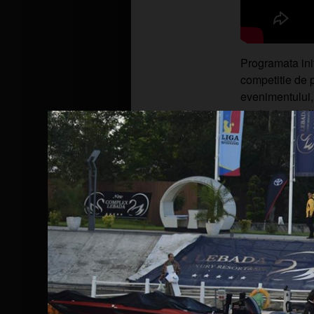
Programata init
competitie de p
evenimentului,
pentru jucatorii
Vă aducem la cunoștință că www.rapit
site-ului și protejarea datelor dvs., 
pentru a analiza traficul într-un mod
Le oferim partenerilor noștri de rețel
nostru prin intermediul cookie-urilor 