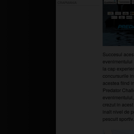
CRAPMANIA
Succesul aceste
evenimentului 
la cap experie
concursurile i
acestea fiind i
Predator Chall
evenimentului,
crezut in acest
inalt nivel de
pescuit sportiv.