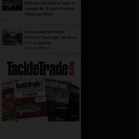
Dobrota, omuletul cu salai, a
castigat Mr. Kopyto Predator
Challenge 2020!
[...]
miercuri, 14 octombrie 2020
|
4082
afişări
Hai la salau! Mr.Kopyto
Predator Challenge, Sarulesti,
8-11 octombrie.
Ajuns la editia [...]
miercuri, 30 septembrie 2020
|
4596
afişări