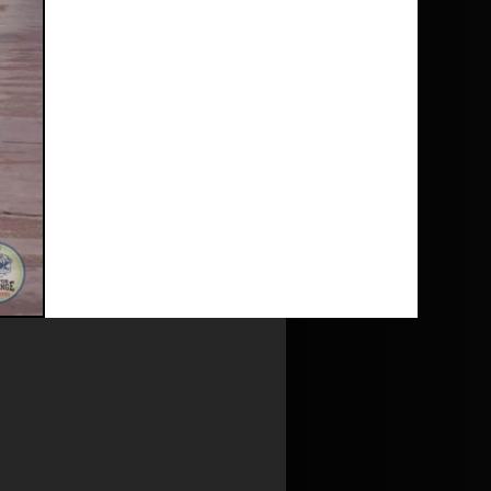
nutul
Politicii de utilizare cookie
și al
a de utilizare cookie
și la
Politica de
Ultima modificare: 29.05.2018