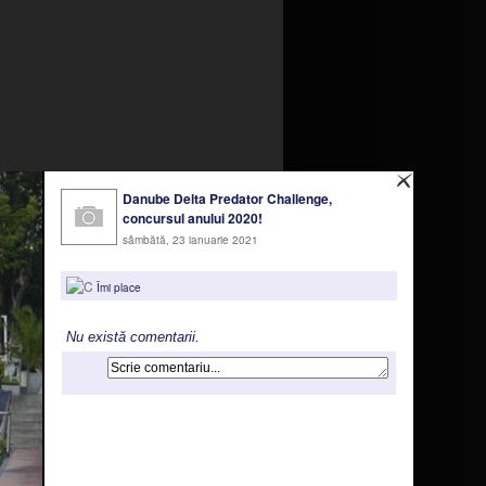
Danube Delta Predator Challenge,
concursul anului 2020!
sâmbătă, 23 ianuarie 2021
Îmi place
Nu există comentarii.
milare pentru a asigura funcționarea
ru a oferi funcții de rețele sociale și
ivire la modul in care folosiți site-ul