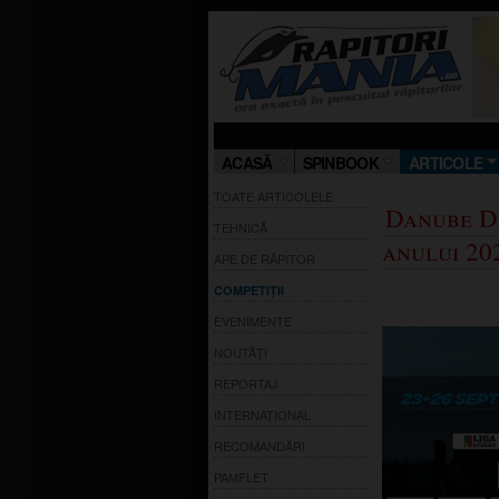
ACASĂ
SPINBOOK
ARTICOLE
TOATE ARTICOLELE
Danube D
TEHNICĂ
anului 20
APE DE RĂPITOR
COMPETIȚII
EVENIMENTE
NOUTĂȚI
REPORTAJ
INTERNAȚIONAL
RECOMANDĂRI
PAMFLET