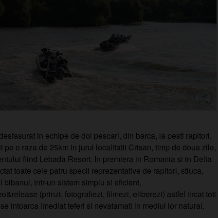
esfasurat in echipe de doi pescari, din barca, la pesti rapitori,
i pe o raza de 25km in jurul localitatii Crisan, timp de doua zile,
tului fiind Lebada Resort. In premiera in Romania si in Delta
tat toate cele patru specii reprezentative de rapitori, stiuca,
i bibanul, intr-un sistem simplu si eficient,
&release (prinzi, fotografiezi, filmezi, eliberezi) astfel incat toti
 se intoarca imediat teferi si nevatamati in mediul lor natural.