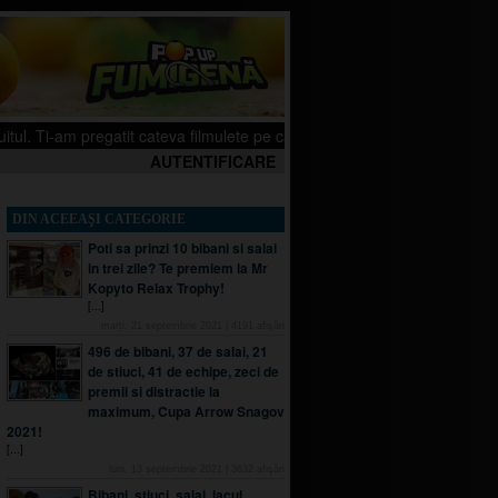
 pregatit cateva filmulete pe canalul meu de YouTube, sper sa iti placa. Cl
AUTENTIFICARE
DIN ACEEAŞI CATEGORIE
Poti sa prinzi 10 bibani si salai
in trei zile? Te premiem la Mr
Kopyto Relax Trophy!
[...]
marți, 21 septembrie 2021
|
4191
afişări
496 de bibani, 37 de salai, 21
de stiuci, 41 de echipe, zeci de
premii si distractie la
maximum, Cupa Arrow Snagov
2021!
[...]
luni, 13 septembrie 2021
|
3632
afişări
Bibani, stiuci, salai, lacul