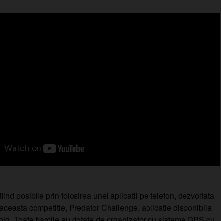
iind posibile prin folosirea unei aplicatii pe telefon, dezvoltata
 aceasta competitie, Predator Challenge, aplicatie disponibila
oid. Toate barcile au dotate de organizator cu sisteme GPS cu