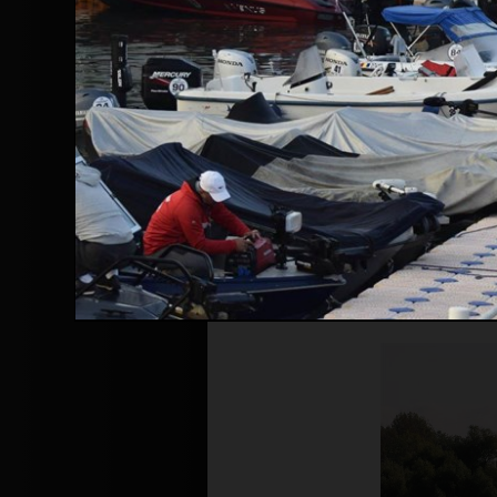
Înainte de a continua navigarea pe 
Politicii de confidențialitate
.
Prin continuarea navigării și utiliza
confidențialitate
.
In conditiile p
impuse de stat,
Turneele de pok
posibila, o par
totusi, in cond
organizeze cea