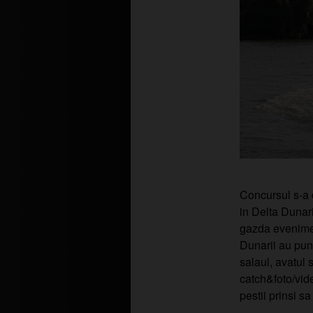
Concursul s-a d
in Delta Dunari
gazda evenimen
Dunarii au punc
salaul, avatul s
catch&foto/video
pestii prinsi sa