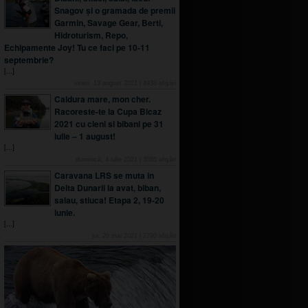
Snagov și o gramada de premii
Garmin, Savage Gear, Berti,
Hidroturism, Repo,
Echipamente Joy! Tu ce faci pe 10-11
septembrie?
[...]
vineri, 13 august 2021
|
4938
afişări
Caldura mare, mon cher.
Racoreste-te la Cupa Bicaz
2021 cu cleni si bibani pe 31
iulie – 1 august!
[...]
duminică, 4 iulie 2021
|
3565
afişări
Caravana LRS se muta in
Delta Dunarii la avat, biban,
salau, stiuca! Etapa 2, 19-20
iunie.
[...]
joi, 20 mai 2021
|
2790
afişări