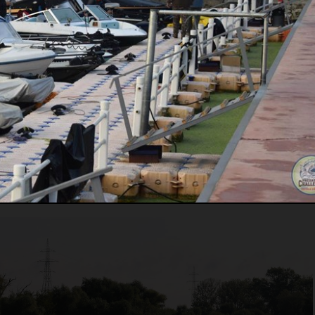
www.rapitorimania.ro, vă rugăm să citiți și să întelegeți conți
rea serviciilor noastre, vă exprimați acordul cu privire la
Politic
andemiei de Covid-19 si a noilor reguli de distantare sociala
 evenimentul a fost mutat in intervalul 23-26 septembrie.
er s-au anulat, paticiparea internationala nu a mai fost
te dintre echipe si sponsori s-au retras din motive obiective si
itiile date, DDPC a reusit sa alinieze 93 de echipe la start si sa
 mai mare competitie de pescuit la rapitori din Romania.