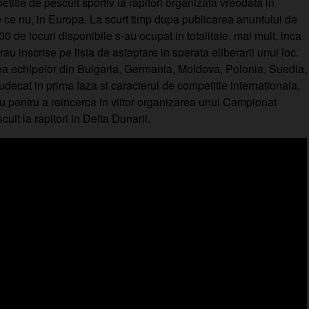
titie de pescuit sportiv la rapitori organizata vreodata in
 ce nu, in Europa. La scurt timp dupa publicarea anuntului de
0 de locuri disponibile s-au ocupat in totalitate, mai mult, inca
au inscrise pe lista de asteptare in sperata eliberarii unui loc.
rea echipelor din Bulgaria, Germania, Moldova, Polonia, Suedia,
decat in prima faza si caracterul de competitie internationala,
iu pentru a reincerca in viitor organizarea unui Campionat
uit la rapitori in Delta Dunarii.