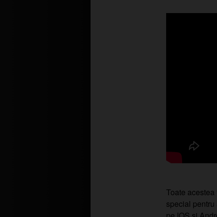
Toate acestea f
special pentru
pe IOS si Andr