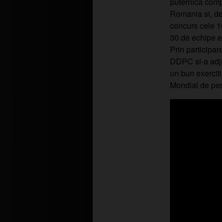
puternica compe
Romania si, de
concurs cele 10
30 de echipe er
Prin participa
DDPC si-a adju
un bun exercit
Mondial de pesc