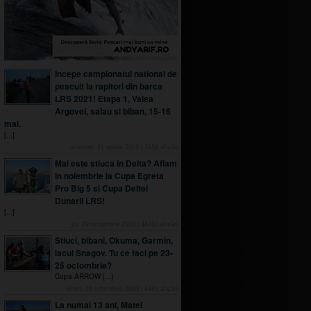
Incepe campionatul national de
pescuit la rapitori din barca
LRS 2021! Etapa 1, Valea
Argovei, salau si biban, 15-16
mai.
[...]
miercuri, 21 aprilie 2021
|
3184
afişări
Mai este stiuca in Delta? Aflam
in noiembrie la Cupa Egreta
Pro Big 5 si Cupa Deltei
Dunarii LRS!
[...]
joi, 29 octombrie 2020
|
44760
afişări
Stiuci, bibani, Okuma, Garmin,
lacul Snagov. Tu ce faci pe 23-
25 octombrie?
Cupa ARROW [...]
vineri, 16 octombrie 2020
|
4243
afişări
La numai 13 ani, Matei