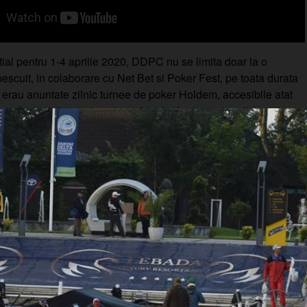
ial pentru 1-4 aprilie 2020, DDPC nu se limita doar la o
escuit, in colaborare cu Net Bet si Poker Fest, pe toata durata
 erau anuntate zilnic turnee de poker Holdem, accesibile atat
 profesionisti, cat si pentru echipele de pescari participanti.
Ne aliniem la GDPR!
orimania.ro utilizează fișiere de tip cookie și alte tehnici si
pentru a vă oferi o experiență cat mai placută și personalizată, pent
 anonim.
e sociale, de publicitate și de analiză a traficului informații cu pr
pe care ei le pot seta.