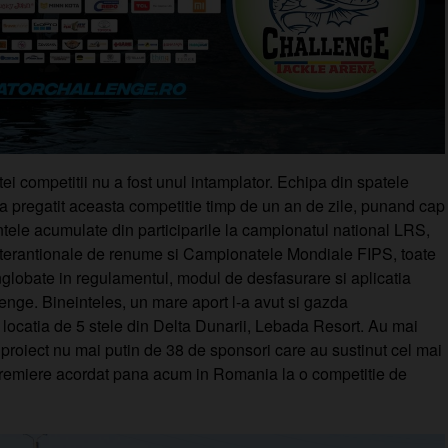
i competitii nu a fost unul intamplator. Echipa din spatele
a pregatit aceasta competitie timp de un an de zile, punand cap
ntele acumulate din participarile la campionatul national LRS,
nterantionale de renume si Campionatele Mondiale FIPS, toate
nglobate in regulamentul, modul de desfasurare si aplicatia
enge. Bineinteles, un mare aport l-a avut si gazda
 locatia de 5 stele din Delta Dunarii, Lebada Resort. Au mai
 proiect nu mai putin de 38 de sponsori care au sustinut cel mai
 premiere acordat pana acum in Romania la o competitie de