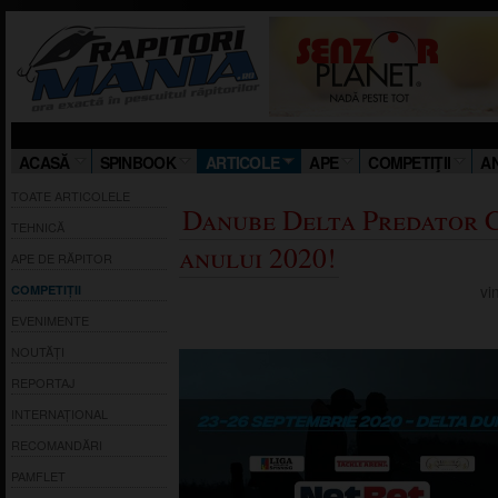
Salut! St
ACASĂ
SPINBOOK
ARTICOLE
APE
COMPETIŢII
A
TOATE ARTICOLELE
Danube Delta Predator 
TEHNICĂ
anului 2020!
APE DE RĂPITOR
vi
COMPETIȚII
EVENIMENTE
NOUTĂȚI
REPORTAJ
INTERNAȚIONAL
RECOMANDĂRI
PAMFLET