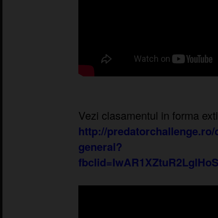
Vezi clasamentul in forma exti
http://predatorchallenge.ro
general?
fbclid=IwAR1XZtuR2LglHo