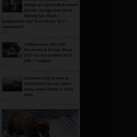
Snagov și o gramada de premii
Garmin, Savage Gear, Berti,
Hidroturism, Repo,
Echipamente Joy! Tu ce faci pe 10-11
septembrie?
[...]
vineri, 13 august 2021
|
4938
afişări
Caldura mare, mon cher.
Racoreste-te la Cupa Bicaz
2021 cu cleni si bibani pe 31
iulie – 1 august!
[...]
duminică, 4 iulie 2021
|
3569
afişări
Caravana LRS se muta in
Delta Dunarii la avat, biban,
salau, stiuca! Etapa 2, 19-20
iunie.
[...]
joi, 20 mai 2021
|
2792
afişări