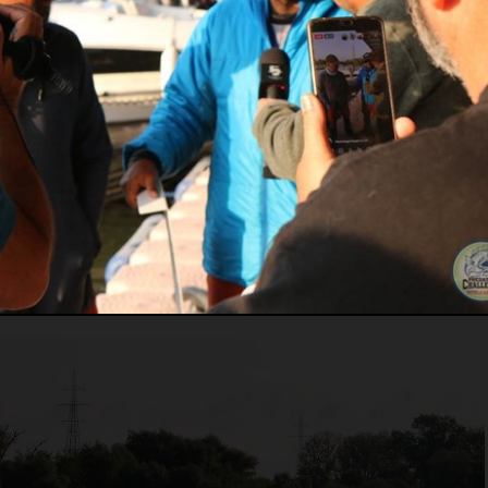
www.rapitorimania.ro, vă rugăm să citiți și să întelegeți conți
rea serviciilor noastre, vă exprimați acordul cu privire la
Politic
andemiei de Covid-19 si a noilor reguli de distantare sociala
 evenimentul a fost mutat in intervalul 23-26 septembrie.
er s-au anulat, paticiparea internationala nu a mai fost
te dintre echipe si sponsori s-au retras din motive obiective si
itiile date, DDPC a reusit sa alinieze 93 de echipe la start si sa
 mai mare competitie de pescuit la rapitori din Romania.