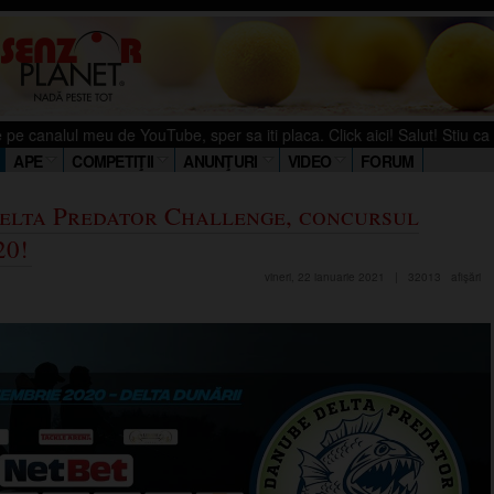
l meu de YouTube, sper sa iti placa. Click aici! Salut! Stiu ca si tu iubes
APE
COMPETIŢII
ANUNŢURI
VIDEO
FORUM
elta Predator Challenge, concursul
20!
vineri, 22 ianuarie 2021
|
32013
afişări