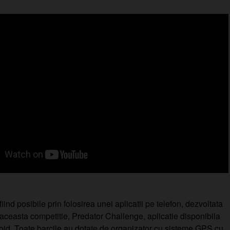
iind posibile prin folosirea unei aplicatii pe telefon, dezvoltata
 aceasta competitie, Predator Challenge, aplicatie disponibila
oid. Toate barcile au dotate de organizator cu sisteme GPS cu