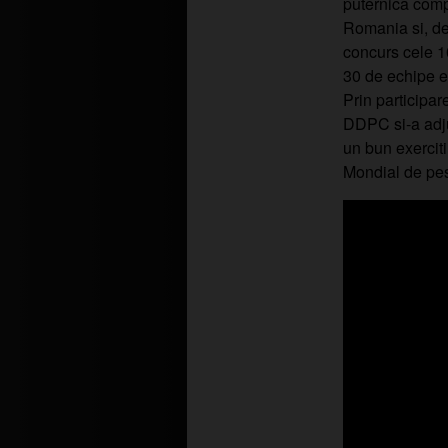
puternica compe
Romania si, de
concurs cele 10
30 de echipe er
Prin participa
DDPC si-a adju
un bun exercit
Mondial de pesc