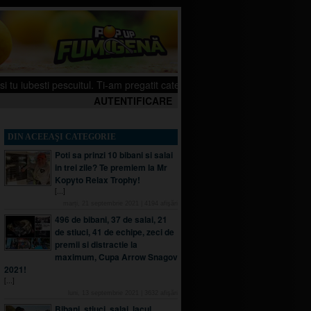
ti pescuitul. Ti-am pregatit cateva filmulete pe canalul meu de YouTube, sp
AUTENTIFICARE
DIN ACEEAŞI CATEGORIE
Poti sa prinzi 10 bibani si salai
in trei zile? Te premiem la Mr
Kopyto Relax Trophy!
[...]
marți, 21 septembrie 2021
|
4194
afişări
496 de bibani, 37 de salai, 21
de stiuci, 41 de echipe, zeci de
premii si distractie la
maximum, Cupa Arrow Snagov
2021!
[...]
luni, 13 septembrie 2021
|
3632
afişări
Bibani, stiuci, salai, lacul