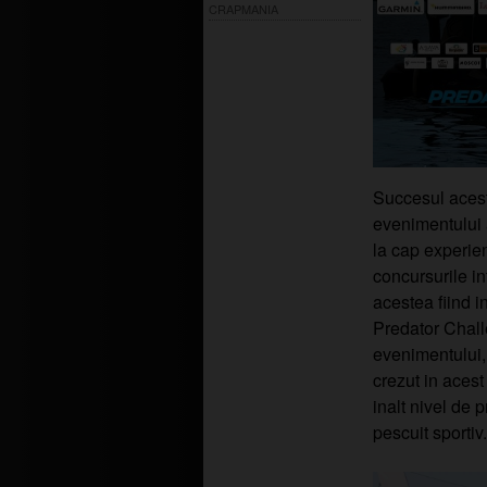
CRAPMANIA
Succesul aceste
evenimentului 
la cap experie
concursurile i
acestea fiind i
Predator Chall
evenimentului,
crezut in acest
inalt nivel de
pescuit sportiv.