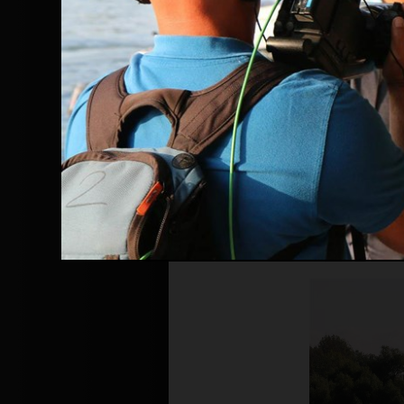
Înainte de a continua navigarea pe 
Politicii de confidențialitate
.
Prin continuarea navigării și utiliza
confidențialitate
.
In conditiile p
impuse de stat,
Turneele de pok
posibila, o par
totusi, in cond
organizeze cea