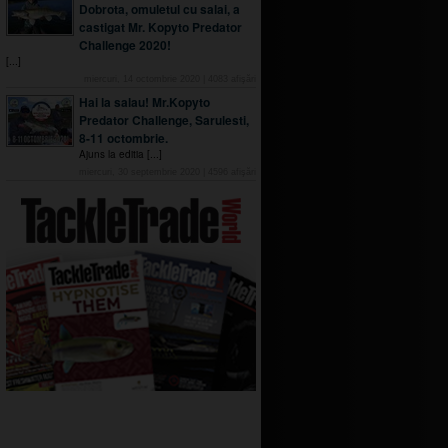
Dobrota, omuletul cu salai, a
castigat Mr. Kopyto Predator
Challenge 2020!
[...]
miercuri, 14 octombrie 2020
|
4083
afişări
Hai la salau! Mr.Kopyto
Predator Challenge, Sarulesti,
8-11 octombrie.
Ajuns la editia [...]
miercuri, 30 septembrie 2020
|
4596
afişări