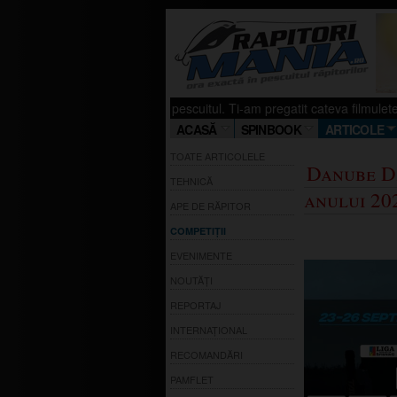
 Stiu ca si tu iubesti pescuitul. Ti-am pregatit cateva filmulete pe canalu
ACASĂ
SPINBOOK
ARTICOLE
TOATE ARTICOLELE
Danube D
TEHNICĂ
anului 20
APE DE RĂPITOR
COMPETIȚII
EVENIMENTE
NOUTĂȚI
REPORTAJ
INTERNAȚIONAL
RECOMANDĂRI
PAMFLET