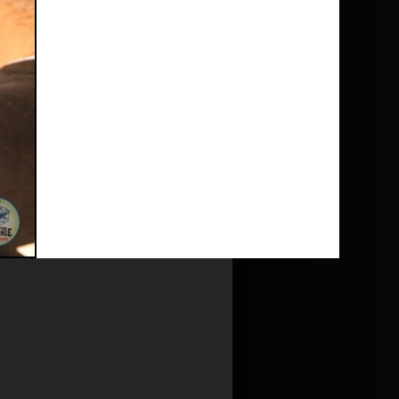
nutul
Politicii de utilizare cookie
și al
a de utilizare cookie
și la
Politica de
Ultima modificare: 29.05.2018