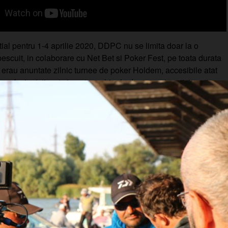
ial pentru 1-4 aprilie 2020, DDPC nu se limita doar la o
escuit, in colaborare cu Net Bet si Poker Fest, pe toata durata
 erau anuntate zilnic turnee de poker Holdem, accesibile atat
 profesionisti, cat si pentru echipele de pescari participanti.
Ne aliniem la GDPR!
orimania.ro utilizează fișiere de tip cookie și alte tehnici si
pentru a vă oferi o experiență cat mai placută și personalizată, pent
 anonim.
e sociale, de publicitate și de analiză a traficului informații cu pr
pe care ei le pot seta.