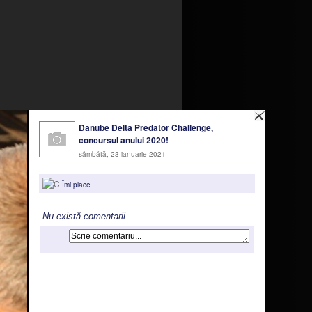
Danube Delta Predator Challenge,
concursul anului 2020!
sâmbătă, 23 ianuarie 2021
Îmi place
Nu există comentarii.
milare pentru a asigura funcționarea
ru a oferi funcții de rețele sociale și
ivire la modul in care folosiți site-ul