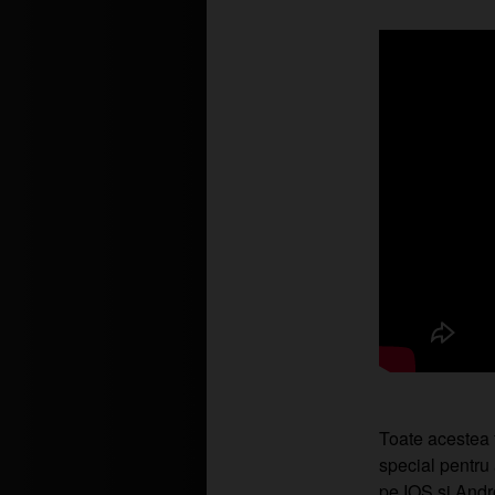
Toate acestea f
special pentru
pe IOS si Andr