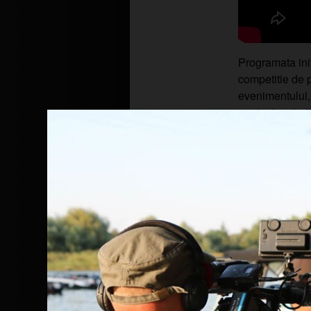
Programata init
competitie de p
evenimentului,
pentru jucatorii
Vă aducem la cunoștință că www.rapit
site-ului și protejarea datelor dvs., 
pentru a analiza traficul într-un mod
Le oferim partenerilor noștri de rețel
nostru prin intermediul cookie-urilor 