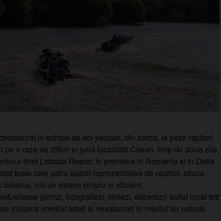
esfasurat in echipe de doi pescari, din barca, la pesti rapitori,
i pe o raza de 25km in jurul localitatii Crisan, timp de doua zile,
tului fiind Lebada Resort. In premiera in Romania si in Delta
tat toate cele patru specii reprezentative de rapitori, stiuca,
i bibanul, intr-un sistem simplu si eficient,
&release (prinzi, fotografiezi, filmezi, eliberezi) astfel incat toti
 se intoarca imediat teferi si nevatamati in mediul lor natural.