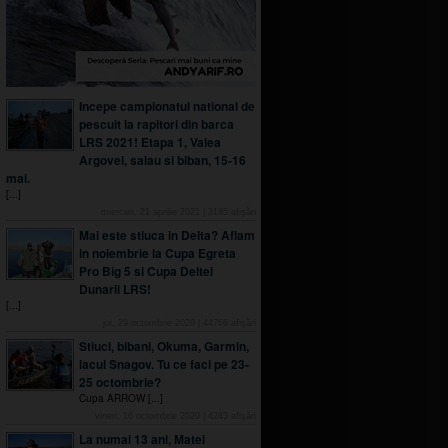
Incepe campionatul national de
pescuit la rapitori din barca
LRS 2021! Etapa 1, Valea
Argovei, salau si biban, 15-16
mai.
[...]
miercuri, 21 aprilie 2021
|
3185
afişări
Mai este stiuca in Delta? Aflam
in noiembrie la Cupa Egreta
Pro Big 5 si Cupa Deltei
Dunarii LRS!
[...]
joi, 29 octombrie 2020
|
44766
afişări
Stiuci, bibani, Okuma, Garmin,
lacul Snagov. Tu ce faci pe 23-
25 octombrie?
Cupa ARROW [...]
vineri, 16 octombrie 2020
|
4243
afişări
La numai 13 ani, Matei