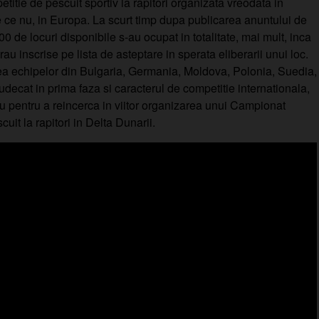
titie de pescuit sportiv la rapitori organizata vreodata in
 ce nu, in Europa. La scurt timp dupa publicarea anuntului de
0 de locuri disponibile s-au ocupat in totalitate, mai mult, inca
au inscrise pe lista de asteptare in sperata eliberarii unui loc.
rea echipelor din Bulgaria, Germania, Moldova, Polonia, Suedia,
decat in prima faza si caracterul de competitie internationala,
iu pentru a reincerca in viitor organizarea unui Campionat
uit la rapitori in Delta Dunarii.