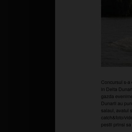
Concursul s-a d
in Delta Dunari
gazda evenimen
Dunarii au punc
salaul, avatul s
catch&foto/video
pestii prinsi sa