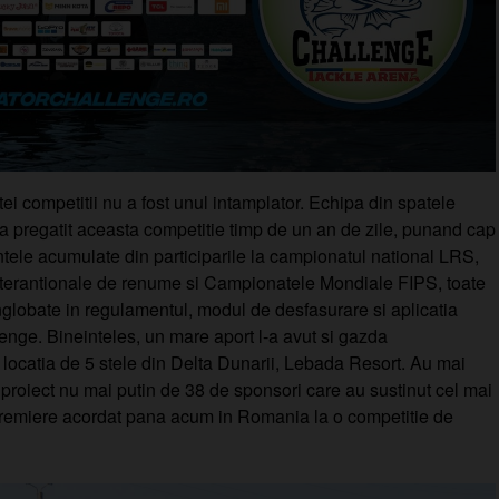
i competitii nu a fost unul intamplator. Echipa din spatele
a pregatit aceasta competitie timp de un an de zile, punand cap
ntele acumulate din participarile la campionatul national LRS,
nterantionale de renume si Campionatele Mondiale FIPS, toate
nglobate in regulamentul, modul de desfasurare si aplicatia
enge. Bineinteles, un mare aport l-a avut si gazda
 locatia de 5 stele din Delta Dunarii, Lebada Resort. Au mai
 proiect nu mai putin de 38 de sponsori care au sustinut cel mai
 premiere acordat pana acum in Romania la o competitie de