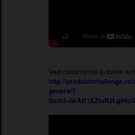
Vezi clasamentul in forma exti
http://predatorchallenge.ro
general?
fbclid=IwAR1XZtuR2LglHo