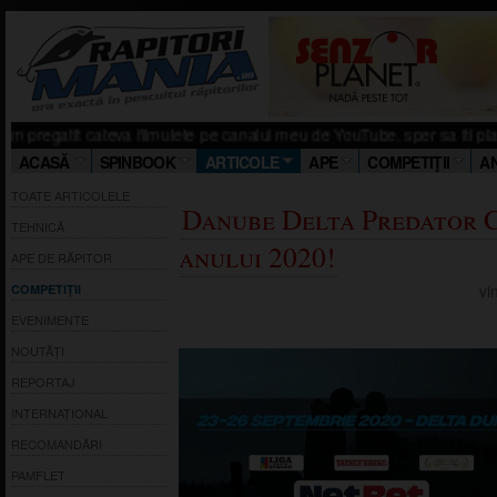
 cateva filmulete pe canalul meu de YouTube, sper sa iti placa. Click aici!
ACASĂ
SPINBOOK
ARTICOLE
APE
COMPETIŢII
A
TOATE ARTICOLELE
Danube Delta Predator 
TEHNICĂ
anului 2020!
APE DE RĂPITOR
vi
COMPETIȚII
EVENIMENTE
NOUTĂȚI
REPORTAJ
INTERNAȚIONAL
RECOMANDĂRI
PAMFLET