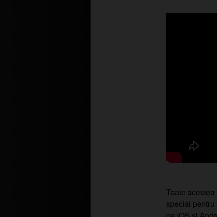
Toate acestea f
special pentru
pe IOS si Andr