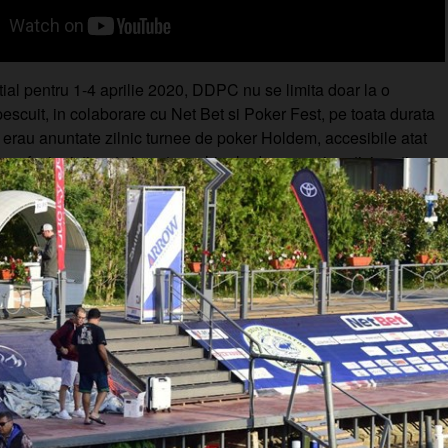
ial pentru 1-4 aprilie 2020, DDPC nu se limita doar la o
escuit, in colaborare cu Net Bet si Poker Fest, pe toata durata
 erau anuntate zilnic turnee de poker Holdem, accesibile atat
 profesionisti, cat si pentru echipele de pescari participanti.
Ne aliniem la GDPR!
orimania.ro utilizează fișiere de tip cookie și alte tehnici si
pentru a vă oferi o experiență cat mai placută și personalizată, pent
 anonim.
e sociale, de publicitate și de analiză a traficului informații cu pr
pe care ei le pot seta.