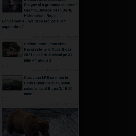
Snagov și o gramada de premii
Garmin, Savage Gear, Berti,
Hidroturism, Repo,
Echipamente Joy! Tu ce faci pe 10-11
septembrie?
[...]
vineri, 13 august 2021
|
4941
afişări
Caldura mare, mon cher.
Racoreste-te la Cupa Bicaz
2021 cu cleni si bibani pe 31
iulie – 1 august!
[...]
duminică, 4 iulie 2021
|
3575
afişări
Caravana LRS se muta in
Delta Dunarii la avat, biban,
salau, stiuca! Etapa 2, 19-20
iunie.
[...]
joi, 20 mai 2021
|
2793
afişări