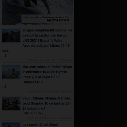
Incepe campionatul national de
pescuit la rapitori din barca
LRS 2021! Etapa 1, Valea
Argovei, salau si biban, 15-16
mai.
[...]
miercuri, 21 aprilie 2021
|
3185
afişări
Mai este stiuca in Delta? Aflam
in noiembrie la Cupa Egreta
Pro Big 5 si Cupa Deltei
Dunarii LRS!
[...]
joi, 29 octombrie 2020
|
44770
afişări
Stiuci, bibani, Okuma, Garmin,
lacul Snagov. Tu ce faci pe 23-
25 octombrie?
Cupa ARROW [...]
vineri, 16 octombrie 2020
|
4244
afişări
La numai 13 ani, Matei