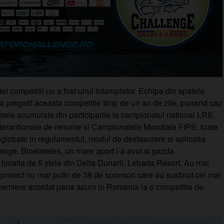
i competitii nu a fost unul intamplator. Echipa din spatele
a pregatit aceasta competitie timp de un an de zile, punand cap
ntele acumulate din participarile la campionatul national LRS,
nterantionale de renume si Campionatele Mondiale FIPS, toate
nglobate in regulamentul, modul de desfasurare si aplicatia
enge. Bineinteles, un mare aport l-a avut si gazda
 locatia de 5 stele din Delta Dunarii, Lebada Resort. Au mai
 proiect nu mai putin de 38 de sponsori care au sustinut cel mai
 premiere acordat pana acum in Romania la o competitie de