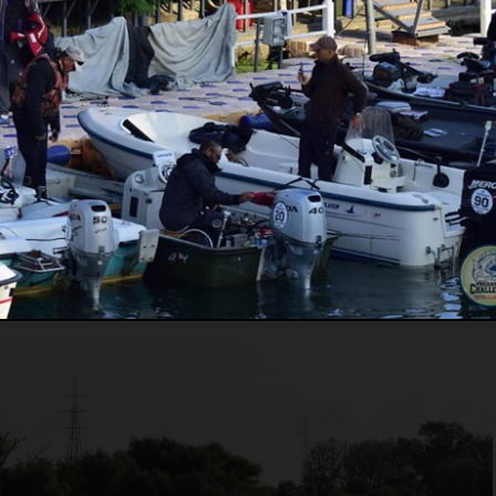
www.rapitorimania.ro, vă rugăm să citiți și să întelegeți conți
rea serviciilor noastre, vă exprimați acordul cu privire la
Politic
andemiei de Covid-19 si a noilor reguli de distantare sociala
 evenimentul a fost mutat in intervalul 23-26 septembrie.
er s-au anulat, paticiparea internationala nu a mai fost
te dintre echipe si sponsori s-au retras din motive obiective si
itiile date, DDPC a reusit sa alinieze 93 de echipe la start si sa
 mai mare competitie de pescuit la rapitori din Romania.