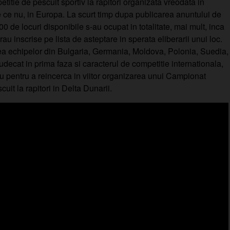
titie de pescuit sportiv la rapitori organizata vreodata in
 ce nu, in Europa. La scurt timp dupa publicarea anuntului de
0 de locuri disponibile s-au ocupat in totalitate, mai mult, inca
au inscrise pe lista de asteptare in sperata eliberarii unui loc.
rea echipelor din Bulgaria, Germania, Moldova, Polonia, Suedia,
decat in prima faza si caracterul de competitie internationala,
iu pentru a reincerca in viitor organizarea unui Campionat
uit la rapitori in Delta Dunarii.