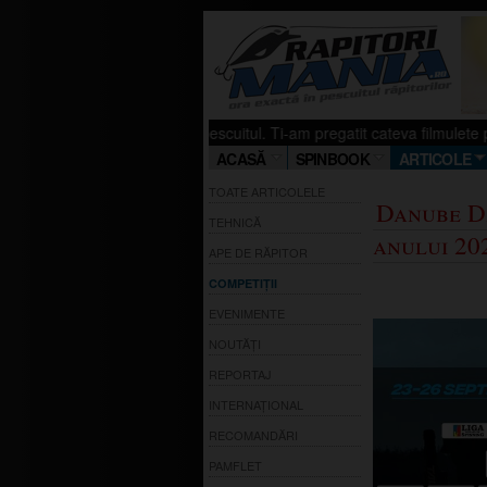
iu ca si tu iubesti pescuitul. Ti-am pregatit cateva filmulete pe canalul m
ACASĂ
SPINBOOK
ARTICOLE
TOATE ARTICOLELE
Danube D
TEHNICĂ
anului 20
APE DE RĂPITOR
COMPETIȚII
EVENIMENTE
NOUTĂȚI
REPORTAJ
INTERNAȚIONAL
RECOMANDĂRI
PAMFLET