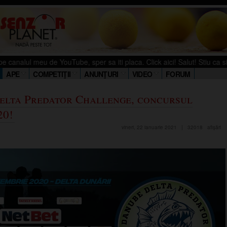
eu de YouTube, sper sa iti placa. Click aici! Salut! Stiu ca si tu iubesti
APE
COMPETIŢII
ANUNŢURI
VIDEO
FORUM
elta Predator Challenge, concursul
20!
vineri, 22 ianuarie 2021
|
32018
afişări