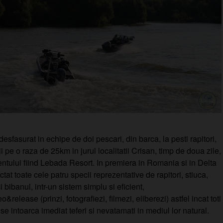
esfasurat in echipe de doi pescari, din barca, la pesti rapitori,
i pe o raza de 25km in jurul localitatii Crisan, timp de doua zile,
tului fiind Lebada Resort. In premiera in Romania si in Delta
tat toate cele patru specii reprezentative de rapitori, stiuca,
i bibanul, intr-un sistem simplu si eficient,
&release (prinzi, fotografiezi, filmezi, eliberezi) astfel incat toti
 se intoarca imediat teferi si nevatamati in mediul lor natural.