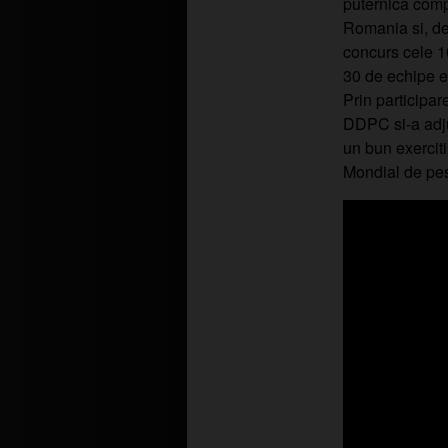
puternica compe
Romania si, de
concurs cele 10
30 de echipe er
Prin participa
DDPC si-a adju
un bun exercit
Mondial de pesc