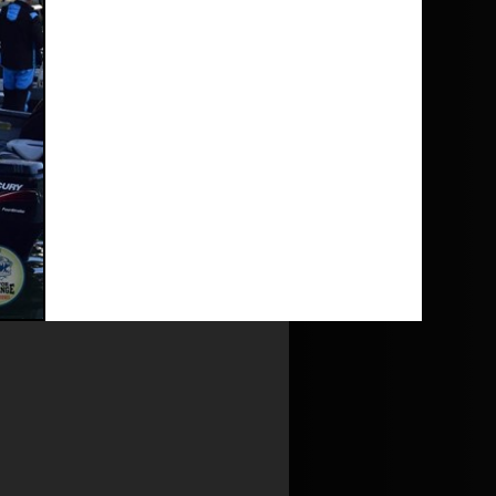
nutul
Politicii de utilizare cookie
și al
a de utilizare cookie
și la
Politica de
Ultima modificare: 29.05.2018