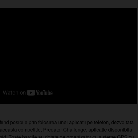
iind posibile prin folosirea unei aplicatii pe telefon, dezvoltata
 aceasta competitie, Predator Challenge, aplicatie disponibila
oid. Toate barcile au dotate de organizator cu sisteme GPS cu