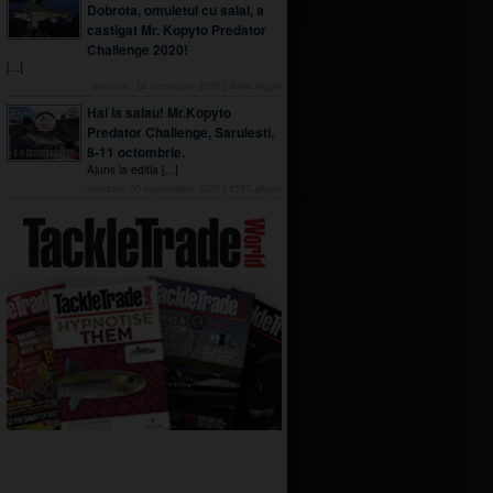
Dobrota, omuletul cu salai, a
castigat Mr. Kopyto Predator
Challenge 2020!
[...]
miercuri, 14 octombrie 2020
|
4084
afişări
Hai la salau! Mr.Kopyto
Predator Challenge, Sarulesti,
8-11 octombrie.
Ajuns la editia [...]
miercuri, 30 septembrie 2020
|
4597
afişări