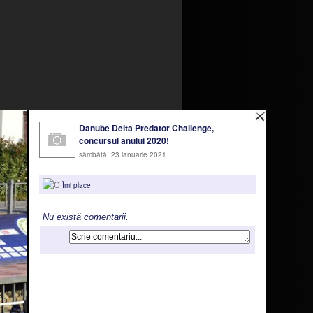
Danube Delta Predator Challenge,
concursul anului 2020!
sâmbătă, 23 ianuarie 2021
Îmi place
Nu există comentarii.
milare pentru a asigura funcționarea
ru a oferi funcții de rețele sociale și
ivire la modul in care folosiți site-ul