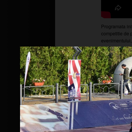
Programata init
competitie de p
evenimentului,
pentru jucatorii
Vă aducem la cunoștință că www.rapit
site-ului și protejarea datelor dvs., 
pentru a analiza traficul într-un mod
Le oferim partenerilor noștri de rețel
nostru prin intermediul cookie-urilor 