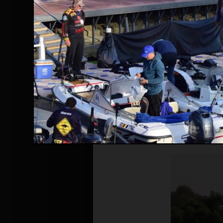
Înainte de a continua navigarea pe 
Politicii de confidențialitate
.
Prin continuarea navigării și utiliza
confidențialitate
.
In conditiile p
impuse de stat,
Turneele de pok
posibila, o par
totusi, in cond
organizeze cea