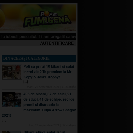
 pescuitul. Ti-am pregatit cateva filmulete pe canalul meu de YouTube, sper
AUTENTIFICARE
DIN ACEEAŞI CATEGORIE
Poti sa prinzi 10 bibani si salai
in trei zile? Te premiem la Mr
Kopyto Relax Trophy!
[...]
marți, 21 septembrie 2021
|
4195
afişări
496 de bibani, 37 de salai, 21
de stiuci, 41 de echipe, zeci de
premii si distractie la
maximum, Cupa Arrow Snagov
2021!
[...]
luni, 13 septembrie 2021
|
3634
afişări
Bibani, stiuci, salai, lacul