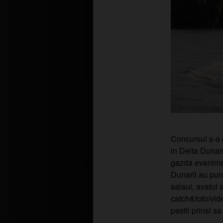
Concursul s-a d
in Delta Dunari
gazda evenimen
Dunarii au punc
salaul, avatul s
catch&foto/video
pestii prinsi sa