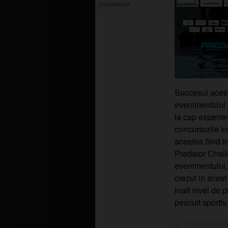
CRAPMANIA
Succesul aceste
evenimentului 
la cap experie
concursurile i
acestea fiind i
Predator Chall
evenimentului,
crezut in acest
inalt nivel de
pescuit sportiv.