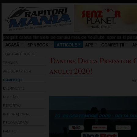
teva filmulete pe canalul meu de YouTube, sper sa iti placa. Click aici! Sa
ACASĂ
SPINBOOK
ARTICOLE
APE
COMPETIŢII
A
TOATE ARTICOLELE
Danube Delta Predator 
TEHNICĂ
anului 2020!
APE DE RĂPITOR
vi
COMPETIȚII
EVENIMENTE
NOUTĂȚI
REPORTAJ
INTERNAȚIONAL
RECOMANDĂRI
PAMFLET