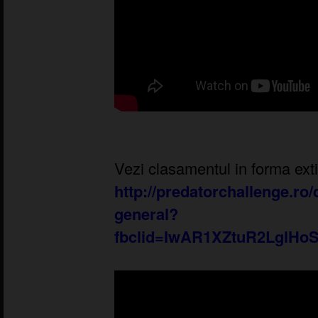
Vezi clasamentul in forma exti
http://predatorchallenge.ro
general?
fbclid=IwAR1XZtuR2LglHo