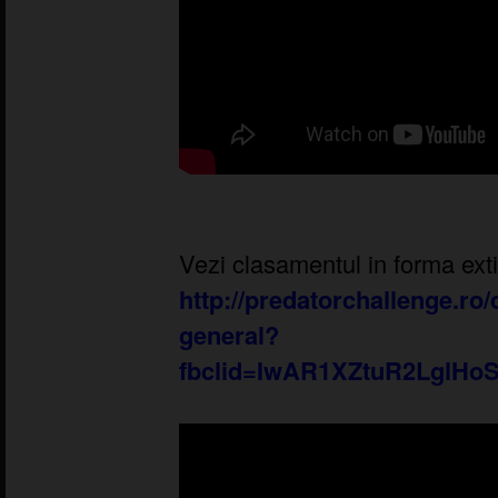
Vezi clasamentul in forma exti
http://predatorchallenge.ro
general?
fbclid=IwAR1XZtuR2LglHo