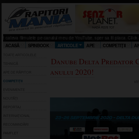
 filmulete pe canalul meu de YouTube, sper sa iti placa. Click aici! Salut!
ACASĂ
SPINBOOK
ARTICOLE
APE
COMPETIŢII
A
TOATE ARTICOLELE
Danube Delta Predator 
TEHNICĂ
anului 2020!
APE DE RĂPITOR
vi
COMPETIȚII
EVENIMENTE
NOUTĂȚI
REPORTAJ
INTERNAȚIONAL
RECOMANDĂRI
PAMFLET