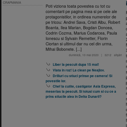
CRAPMANIA
Poti viziona toata povestea cu tot cu
comentarii pe pagina mea si pe cele ale
protagonistilor, in ordinea numerelor de
pe tricou: Andrei Sava, Cristi Albu, Robert
Boanta, Ilea Marian, Bogdan Doncea,
Codrin Cozma, Marius Codarcea, Paula
Ionescu si Sylvain Remetter, Florin
Ciortan si ultimul dar nu cel din urma,
Mihai Bobonete. [...]
duminică, 10 mai 2020
|
3212
afişări
Liber la pescuit dupa 15 mai!
Viata in roz! La clean pe Neajlov.
Drilluri cu stiuci prinse pe camera! Si
povestile lor.
Chef la cutite, castigator Asia Express,
meserias la pescuit. Si totusi cum si cu ce a
prins stiucile alea in Delta Dunarii?