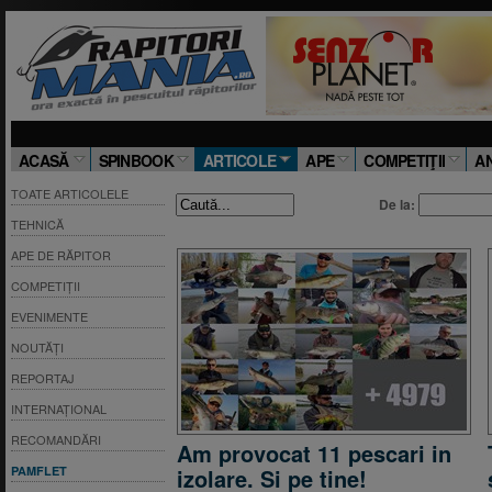
ACASĂ
SPINBOOK
ARTICOLE
APE
COMPETIŢII
A
TOATE ARTICOLELE
De la:
TEHNICĂ
APE DE RĂPITOR
COMPETIȚII
EVENIMENTE
NOUTĂȚI
REPORTAJ
INTERNAȚIONAL
RECOMANDĂRI
Am provocat 11 pescari in
PAMFLET
izolare. Si pe tine!