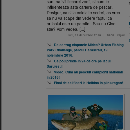
sunt nativii fiecarei zodii, si cum le
influenteaza asta cariera de pescari.
Desigur, ca si la celelalte scrieri, as vrea
sa nu va scape din vedere faptul ca
articolul este un pamflet. Sau nu Cine
stie? Vom vedea. [...]
luni, 12 decembrie 2016
|
8208
afişări
De ce trag clopotele Mitica? Urban Fishing
Park Challenge, parcul Herastrau, 19
noiembrie 2016.
Ce poti prinde in 24 de ore pe lacul
Sarulesti!
Video: Cum au pescuit campionii nationali
in 2016!
Final de calificari la Holbina in plin uragan!