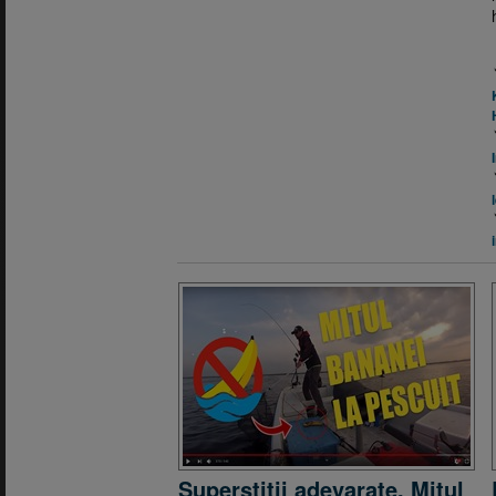
Superstitii adevarate. Mitul