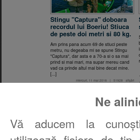
Stingu "Captura" doboara
recordul lui Boeriu! Stiuca
de peste doi metri si 80 kg.
Am prins pana acum 69 de stiuci peste
metru, nu degeaba mi se spune Stingu
"Captura", dar asta e a 70-a si o sa mai
prind si mai mari, ma supar mereu cand
vad ca prinde altul mai bine decat mine.
[...]
miercuri, 11 mai 2016
|
51928
afişări
Ne alin
1
2
Vă aducem la cunoștin
Contact
|
Termeni şi condiţii
|
Publicitate
utilizează fișiere de tip