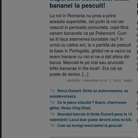
bananei la pescuit!
La noi in Romania nu prea a prins
aceasta superstitie, cel putin la noi cei
nascuti in perioada comunista, copii fiind
vanam bananele ca pe Pokemoni. Cum
sa iti faca asemenea bunatate rau? In
urma cu cativa ani, la o partida de pescuit
la bass in Portugalia, ghidul ne-a vazut ca
avem banane cu noi si ne-a dat afara din
barca: Mancati-le pe mal sau aruncati-
leNo bananas in the boat!. Era cat se
poate de serios. [...]
sâmbătă, 1 decembrie 2018
|
5022
afişări
Setca Dunarii. Delta se autoconsuma, se
autodevoreaza.
Ce le place stiucilor? Soare, chartreuse
glitter, Relax King Shad.
Navodul interzis in Delta Dunarii pana la 15
noiembrie! Lacul Isac poate deveni zona no kill.
Cum sa invingi mitul baftei la pescuit!