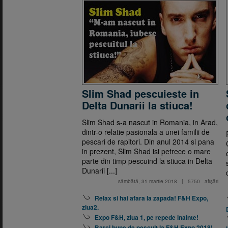
Slim Shad pescuieste in
Delta Dunarii la stiuca!
Slim Shad s-a nascut in Romania, in Arad,
dintr-o relatie pasionala a unei familii de
pescari de rapitori. Din anul 2014 si pana
in prezent, Slim Shad isi petrece o mare
parte din timp pescuind la stiuca in Delta
Dunarii [...]
sâmbătă, 31 martie 2018
|
5750
afişări
Relax si hai afara la zapada! F&H Expo,
ziua2.
Expo F&H, ziua 1, pe repede inainte!
Barci bune de pescuit la F&H Expo 2018!