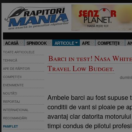
ACASĂ
SPINBOOK
ARTICOLE
APE
COMPETIŢII
A
TOATE ARTICOLELE
Barci in test! Nasa Whit
TEHNICĂ
Travel Low Budget.
APE DE RĂPITOR
dumini
COMPETIȚII
EVENIMENTE
NOUTĂȚI
Ambele barci au fost supuse te
REPORTAJ
conditii de vant si ploaie pe 
INTERNAȚIONAL
avantaj clar datorita motorulu
RECOMANDĂRI
timpi condus de pilotul profe
PAMFLET