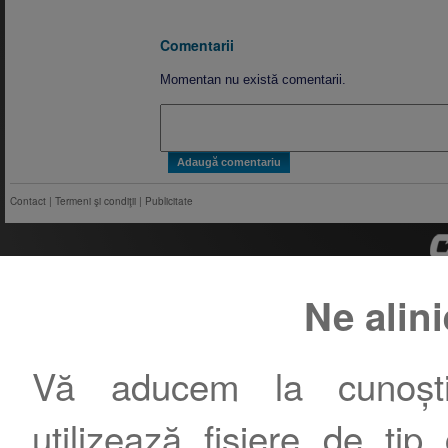
Comentarii
Momentan nu există comentarii.
Contact
|
Termeni şi condiţii
|
Publicitate
Ne alin
Vă aducem la cunoștin
utilizează fișiere de tip