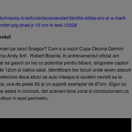
torimania.ro/articole/recomandari/familia-strike-pro-si-a-marit-
bri-pig-shad-jr-15-cm-in-test-12328
vlui!
ci mari pe lacul Snagov? Cum s-a vazut Cupa Okuma Garmin
ca Andy Arif - Robert Boanta. In antrenamentul oficial am
ar sa gasim un loc cu potential pentru bibani, singurele capturi
de 12cm si cativa salai. Identificam trei locuri unde avem atacuri
nefericire doua stiuci se auto inteapa si suntem nevoiti sa le
a, una de peste 55 si un superb exemplar de 87cm. Sigur nu
e astea in concurs, dar scanam bine zona si concluzionam ca
stiuci in acel perimetru.