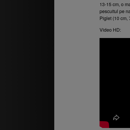
13-15 cm, o mar
pescuitul pe na
Piglet (10 cm, 
Video HD: