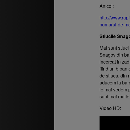
Articol:
http://www.rapi
numarul-de-mem
Stiucile Snago
Mai sunt stiu
Snagov din bar
incercat in zad
fiind un biban 
de stiuca, din 
aducem la barc
le mai vedem p
sunt mai multe 
Video HD: