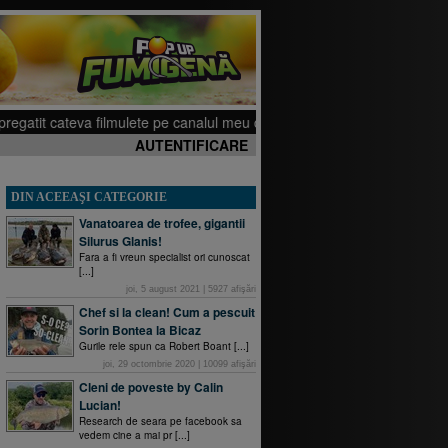
 cateva filmulete pe canalul meu de YouTube, sper sa iti placa. Click aici!
AUTENTIFICARE
DIN ACEEAŞI CATEGORIE
Vanatoarea de trofee, gigantii
Silurus Glanis!
Fara a fi vreun specialist ori cunoscat
[...]
joi, 5 august 2021
|
5927
afişări
Chef si la clean! Cum a pescuit
Sorin Bontea la Bicaz
Gurile rele spun ca Robert Boant [...]
joi, 29 octombrie 2020
|
10099
afişări
Cleni de poveste by Calin
Lucian!
Research de seara pe facebook sa
vedem cine a mai pr [...]