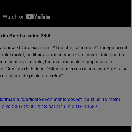
 din Suedia, video 360!
a barca si Cox exclama: “Ai de plm, ce mare e!”. Incepe un drill
rentul raului, eu filmez si ma minunez de fiecare data cand o
fata. In cateva minute, butucul oboseste si poposeste in
m! Cox tipa de fericire: “Stiam am eu ca nu ma lasa Suedia sa
a o captura de peste un metru!”
torimania.ro/articole/evenimente/povesti-cu-stiuci-la-metru-
-pike-2007-2009-2018-hai-si-tu-in-2019-13532