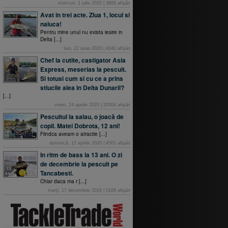
miercuri, 1 iulie 2020
|
3806
afişări
Avat in trei acte. Ziua 1, locul si
naluca!
Pentru mine unul nu exista iesire in
Delta [...]
luni, 22 iunie 2020
|
4040
afişări
Chef la cutite, castigator Asia
Express, meserias la pescuit.
Si totusi cum si cu ce a prins
stiucile alea in Delta Dunarii?
[...]
vineri, 24 aprilie 2020
|
20504
afişări
Pescuitul la salau, o joacă de
copil. Matei Dobrota, 12 ani!
Fiindca aveam o atractie [...]
duminică, 12 aprilie 2020
|
4501
afişări
In ritm de bass la 13 ani. O zi
de decembrie la pescuit pe
Tancabesti.
Chiar daca ma r [...]
marți, 17 decembrie 2019
|
5106
afişări