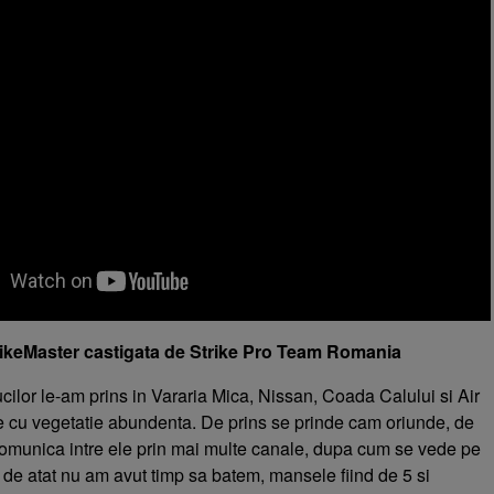
PikeMaster castigata de Strike Pro Team Romania
ucilor le-am prins in Vararia Mica, Nissan, Coada Calului si Air
e cu vegetatie abundenta. De prins se prinde cam oriunde, de
comunica intre ele prin mai multe canale, dupa cum se vede pe
 de atat nu am avut timp sa batem, mansele fiind de 5 si