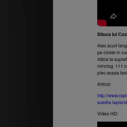
Stiuca lui Cox
Atac scurt lang
pe cinste in cu
ridica la supra
minciog. 111 c
plec acasa far
Articol:
http://www.rapi
suedia-lapland
Video HD: