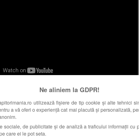
Ne aliniem la GDPR!
orimania.ro utilizează fișiere de tip cookie și alte tehnici si
torimania.ro/articole/competitii/snagovul-si-stiucile-lui-13593
pentru a vă oferi o experiență cat mai placută și personalizată, pent
uca mare, coperta Aventuri la pescuit!
 anonim.
e sociale, de publicitate și de analiză a traficului informații cu pr
rima mea stiuca mare, cred ca avea peste 9 kg. Sunt mai mult
pe care ei le pot seta.
unci, sezatia este greu de descris cand simti ca ai prins stiuca