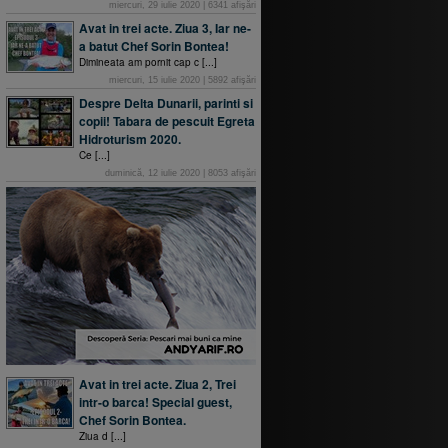
miercuri, 29 iulie 2020
|
6341
afişări
Avat in trei acte. Ziua 3, Iar ne-
a batut Chef Sorin Bontea!
Dimineata am pornit cap c [...]
miercuri, 15 iulie 2020
|
5892
afişări
Despre Delta Dunarii, parinti si
copii! Tabara de pescuit Egreta
Hidroturism 2020.
Ce [...]
duminică, 12 iulie 2020
|
8053
afişări
Avat in trei acte. Ziua 2, Trei
intr-o barca! Special guest,
Chef Sorin Bontea.
Ziua d [...]