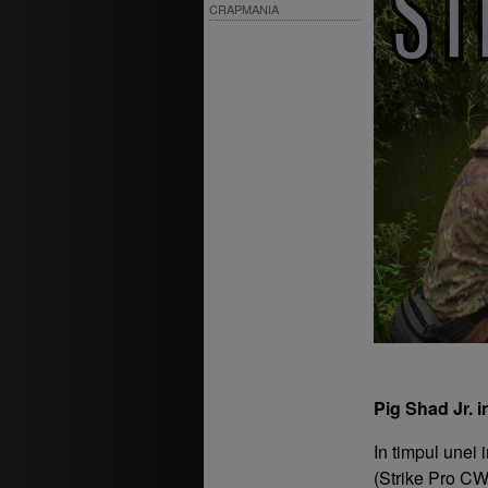
CRAPMANIA
Pig Shad Jr. i
In timpul unei 
(Strike Pro CW