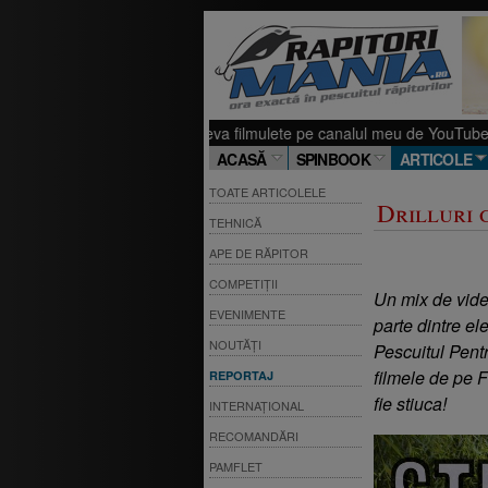
itul. Ti-am pregatit cateva filmulete pe canalul meu de YouTube, sper sa it
ACASĂ
SPINBOOK
ARTICOLE
TOATE ARTICOLELE
Drilluri c
TEHNICĂ
APE DE RĂPITOR
COMPETIȚII
Un mix de videoc
EVENIMENTE
parte dintre ele
NOUTĂȚI
Pescuitul Pentr
filmele de pe
REPORTAJ
fie stiuca!
INTERNAȚIONAL
RECOMANDĂRI
PAMFLET