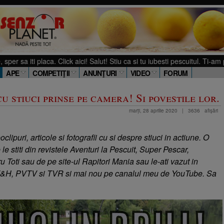
i placa. Click aici! Salut! Stiu ca si tu iubesti pescuitul. Ti-am pregatit
APE
COMPETIŢII
ANUNŢURI
VIDEO
FORUM
u stiuci prinse pe camera! Si povestile lor.
marți, 28 aprilie 2020
|
3636
afişări
lipuri, articole si fotografii cu si despre stiuci in actiune. O
 le stiti din revistele Aventuri la Pescuit, Super Pescar,
u Toti sau de pe site-ul Rapitori Mania sau le-ati vazut in
 F&H, PVTV si TVR si mai nou pe canalul meu de YouTube. Sa