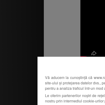
Articol:
Vă aducem la cunoștință că www.rapit
http://www.rapi
site-ului și protejarea datelor dvs., 
Prima mea sti
pentru a analiza traficul într-un mod
Le oferim partenerilor noștri de rețel
Asa am prins p
nostru prin intermediul cookie-urilor 
de 15 ani de at