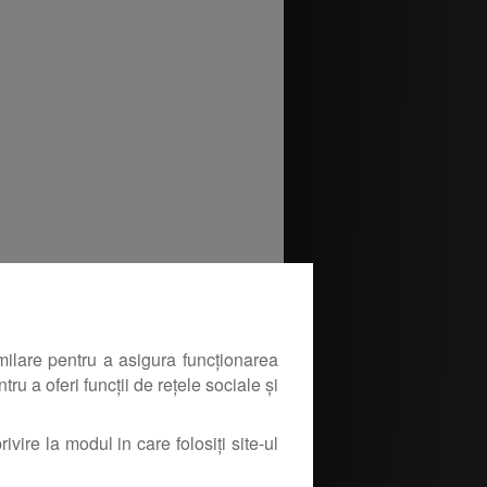
milare pentru a asigura funcționarea
ru a oferi funcții de rețele sociale și
ivire la modul in care folosiți site-ul