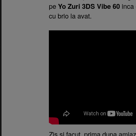
pe
Yo Zuri 3DS Vibe 60
inca 
cu brio la avat.
Zis si facut, prima dupa amia