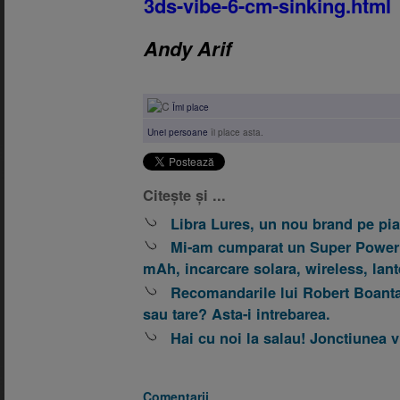
3ds-vibe-6-cm-sinking.html
Andy Arif
Îmi place
Unei persoane
îi place asta.
Citește și ...
Libra Lures, un nou brand pe piat
Mi-am cumparat un Super Power 
mAh, incarcare solara, wireless, lan
Recomandarile lui Robert Boanta
sau tare? Asta-i intrebarea.
Hai cu noi la salau! Jonctiunea vi
Comentarii