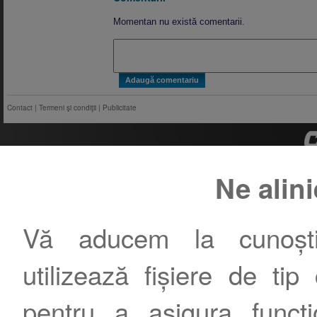
Momentan nu există comentarii.
Contact
|
Termeni şi condiţii
|
Publicitate
Ne alin
Vă aducem la cunoștin
utilizează fișiere de tip
pentru a asigura funcțio