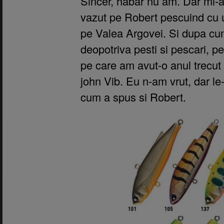
Sincer, habar nu am. Dar mi-a
vazut pe Robert pescuind cu u
pe Valea Argovei. Si dupa cum 
deopotriva pesti si pescari, pe
pe care am avut-o anul trecut
john Vib. Eu n-am vrut, dar le
cum a spus si Robert.