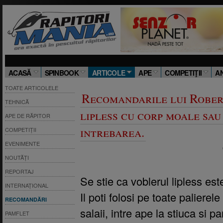
ACASĂ
SPINBOOK
ARTICOLE
APE
COMPETIŢII
A
TOATE ARTICOLELE
Recomandarile lui Rober
TEHNICĂ
lipless cu corp moale sau
APE DE RĂPITOR
intrebarea.
COMPETIȚII
EVENIMENTE
NOUTĂȚI
REPORTAJ
Se stie ca voblerul lipless est
INTERNAȚIONAL
Il poti folosi pe toate paliere
RECOMANDĂRI
salaii, intre ape la stiuca si
PAMFLET