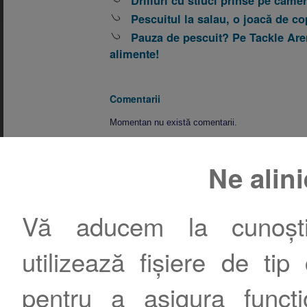
Drilluri cu stiuci prinse pe camer
Pescuitul la salau, o joacă de co
Pauza de pescuit? Pe Tackle Are
alimente!
Comentarii
Momentan nu există comentarii.
Ne alin
Contact
|
Termeni şi condiţii
|
Publicitate
Vă aducem la cunoștin
utilizează fișiere de tip
pentru a asigura funcțio