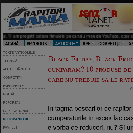
m pregatit cateva filmulete pe canalul meu de YouTube, sper sa iti placa. C
ACASĂ
SPINBOOK
ARTICOLE
APE
COMPETIŢII
A
TOATE ARTICOLELE
Black Friday, Black Frida
TEHNICĂ
cumparam? 10 produse de p
APE DE RĂPITOR
care nu trebuie sa le rate
COMPETIȚII
EVENIMENTE
v
NOUTĂȚI
REPORTAJ
In tagma pescarilor de rapitori,
INTERNAȚIONAL
cumparaturile in exces fac ca
RECOMANDĂRI
e vorba de reduceri, nu? Si u
PAMFLET