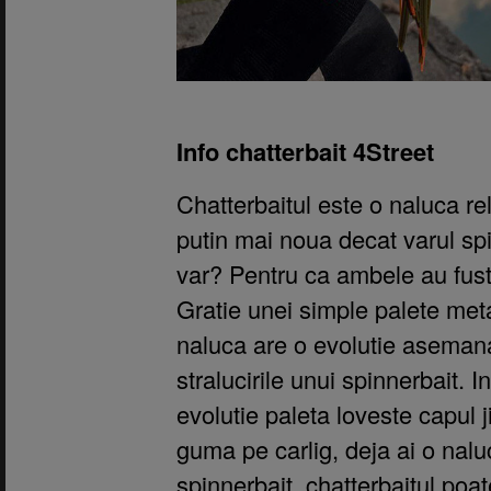
Info chatterbait 4Street
Chatterbaitul este o naluca rel
putin mai noua decat varul sp
var? Pentru ca ambele au fuste 
Gratie unei simple palete me
naluca are o evolutie asemana
stralucirile unui spinnerbait. In
evolutie paleta loveste capul j
guma pe carlig, deja ai o naluc
spinnerbait, chatterbaitul poat