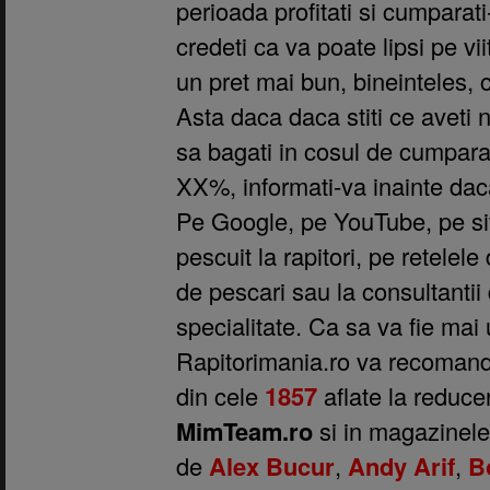
perioada profitati si cumparati
credeti ca va poate lipsi pe vii
un pret mai bun, bineinteles, 
Asta daca daca stiti ce aveti n
sa bagati in cosul de cumparat
XX%, informati-va inainte da
Pe Google, pe YouTube, pe site
pescuit la rapitori, pe retelele
de pescari sau la consultanti
specialitate. Ca sa va fie mai
Rapitorimania.ro va recomand
din cele
1857
aflate la reducer
MimTeam.ro
si in magazinele
de
Alex Bucur
,
Andy Arif
,
B