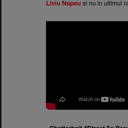
Liviu Napeu
si nu in ultimul 
1.
Chatterbait 4Street 5g Br