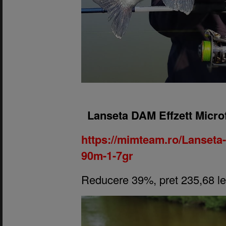
1.
Lanseta DAM Effzett Micro
https://mimteam.ro/Lanseta-
90m-1-7gr
Reducere 39%, pret 235,68 le