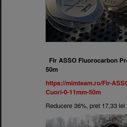
1.
Fir ASSO Fluorocarbon P
50m
https://mimteam.ro/Fir-AS
Cuori-0-11mm-50m
Reducere 36%, pret 17,33 lei