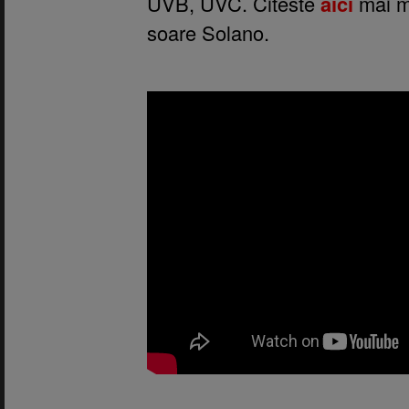
UVB, UVC. Citeste
aici
mai mu
soare Solano.