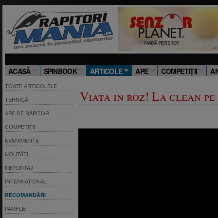
ACASĂ
SPINBOOK
ARTICOLE
APE
COMPETIŢII
A
TOATE ARTICOLELE
Viata in roz! La clean pe
TEHNICĂ
APE DE RĂPITOR
COMPETIȚII
EVENIMENTE
NOUTĂȚI
REPORTAJ
INTERNAȚIONAL
RECOMANDĂRI
PAMFLET