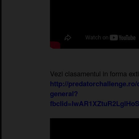
Vezi clasamentul in forma exti
http://predatorchallenge.ro
general?
fbclid=IwAR1XZtuR2LglHo