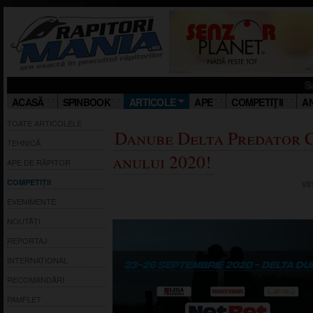
Salut! Stiu ca s
ACASĂ
SPINBOOK
ARTICOLE
APE
COMPETIŢII
A
TOATE ARTICOLELE
Danube Delta Predator 
TEHNICĂ
anului 2020!
APE DE RĂPITOR
vi
COMPETIȚII
EVENIMENTE
NOUTĂȚI
REPORTAJ
INTERNAȚIONAL
RECOMANDĂRI
PAMFLET