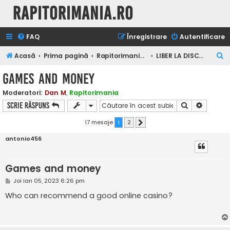
Rapitorimania.ro
FAQ
Înregistrare
Autentificare
C
Acasă
Prima pagină
Rapitorimania.ro
LIBER LA DISCUTII
ă
Games and money
u
Moderatori:
Dan M
,
Rapitorimania
t
Căutare
Căutare
Scrie răspuns
a
r
17 mesaje
1
2
Următorul
e
antonio456
Games and money
M
Joi Ian 05, 2023 6:26 pm
e
s
Who can recommend a good online casino?
a
j