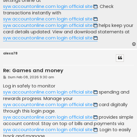
settings online at
syw.accountonline.com login official site
. Check
transactions instantly with
syw.accountonline.com login official site
.
syw.accountonline.com login official site
helps keep your
card details updated. View and download statements at
syw.accountonline.com login official site
.
alexa78
Re: Games and money
M
Dum Feb 08, 2026 9:30 am
e
s
Log in safely to monitor
a
syw.accountonline.com login official site
spending and
j
rewards progress. Manage your
syw.accountonline.com login official site
card digitally
through this login page.
syw.accountonline.com login official site
provides simple
account control. Stay on top of bills and payments via
syw.accountonline.com login official site
. Login to easily
track and manage