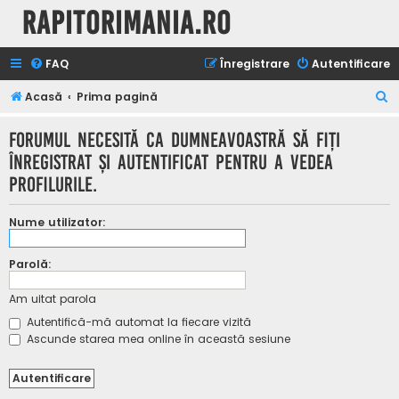
Rapitorimania.ro
FAQ
Înregistrare
Autentificare
C
Acasă
Prima pagină
ă
Forumul necesită ca dumneavoastră să fiţi
u
înregistrat şi autentificat pentru a vedea
t
profilurile.
a
r
Nume utilizator:
e
Parolă:
Am uitat parola
Autentifică-mă automat la fiecare vizită
Ascunde starea mea online în această sesiune