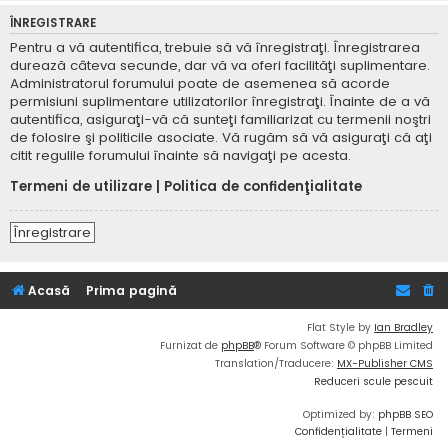
ÎNREGISTRARE
Pentru a vă autentifica, trebuie să vă înregistraţi. Înregistrarea
durează câteva secunde, dar vă va oferi facilităţi suplimentare.
Administratorul forumului poate de asemenea să acorde
permisiuni suplimentare utilizatorilor înregistraţi. Înainte de a vă
autentifica, asiguraţi-vă că sunteţi familiarizat cu termenii noştri
de folosire şi politicile asociate. Vă rugăm să vă asiguraţi că aţi
citit regulile forumului înainte să navigaţi pe acesta.
Termeni de utilizare
|
Politica de confidenţialitate
Înregistrare
Acasă
Prima pagină
Flat Style by
Ian Bradley
Furnizat de
phpBB
® Forum Software © phpBB Limited
Translation/Traducere:
MX-Publisher CMS
Reduceri scule pescuit
Optimized by:
phpBB SEO
Confidențialitate
|
Termeni