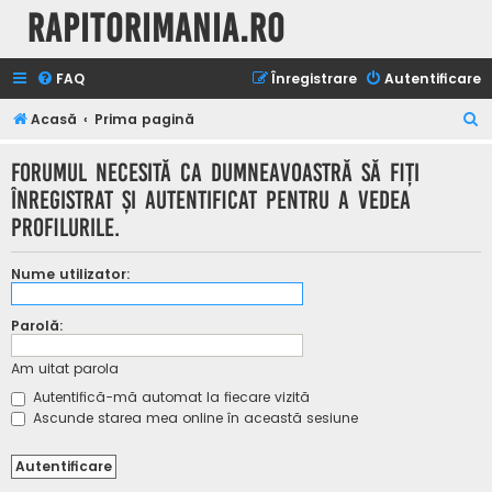
Rapitorimania.ro
FAQ
Înregistrare
Autentificare
C
Acasă
Prima pagină
ă
Forumul necesită ca dumneavoastră să fiţi
u
înregistrat şi autentificat pentru a vedea
t
profilurile.
a
r
Nume utilizator:
e
Parolă:
Am uitat parola
Autentifică-mă automat la fiecare vizită
Ascunde starea mea online în această sesiune