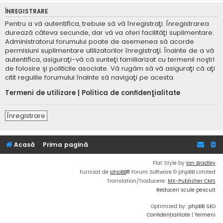
ÎNREGISTRARE
Pentru a vă autentifica, trebuie să vă înregistraţi. Înregistrarea
durează câteva secunde, dar vă va oferi facilităţi suplimentare.
Administratorul forumului poate de asemenea să acorde
permisiuni suplimentare utilizatorilor înregistraţi. Înainte de a vă
autentifica, asiguraţi-vă că sunteţi familiarizat cu termenii noştri
de folosire şi politicile asociate. Vă rugăm să vă asiguraţi că aţi
citit regulile forumului înainte să navigaţi pe acesta.
Termeni de utilizare
|
Politica de confidenţialitate
Înregistrare
Acasă
Prima pagină
Flat Style by
Ian Bradley
Furnizat de
phpBB
® Forum Software © phpBB Limited
Translation/Traducere:
MX-Publisher CMS
Reduceri scule pescuit
Optimized by:
phpBB SEO
Confidențialitate
|
Termeni