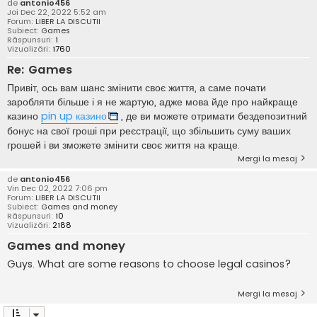
de
antonio456
Joi Dec 22, 2022 5:52 am
Forum:
LIBER LA DISCUTII
Subiect:
Games
Răspunsuri:
1
Vizualizări:
1760
Re: Games
Привіт, ось вам шанс змінити своє життя, а саме почати
заробляти більше і я не жартую, адже мова йде про найкраще
казино
pin up казино
, де ви можете отримати бездепозитний
бонус на свої гроші при реєстрації, що збільшить суму ваших
грошей і ви зможете змінити своє життя на краще.
Mergi la mesaj
de
antonio456
Vin Dec 02, 2022 7:06 pm
Forum:
LIBER LA DISCUTII
Subiect:
Games and money
Răspunsuri:
10
Vizualizări:
2188
Games and money
Guys. What are some reasons to choose legal casinos?
Mergi la mesaj