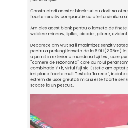
Constructorii acestor blank-uri au dorit sa ofere 
foarte senzitiv comparativ cu oferta similara a
Am ales acest blank pentru o lanseta de finete d
woblere minnow, liplles, cicade , pilkere, evide
Deoarece am vrut sa ii maximizez senzitivitatea
pentru a prelungi lanseta de la 6.9ft(2.05m) la 
a primit in exterior o mandrina fuji tvs , care 
''camere de rezonanta'' care au rolul peransambl
combinatie Y+k, virful fuji sic .Estetic am opt
imi place foarte mult.Testata 'la rece ', inainte
extrem de usor greutati mici si este foarte senz
scoate la un pescuit..