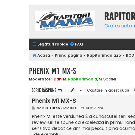
Rapito
Ora exacta i
Legături rapide
FAQ
Acasă
Prima pagină
Rapitorimania.ro
ROD
Phenix M1 MX-S
Moderatori:
Dan M
,
Rapitorimania
,
M.Gabriel
Scrie răspuns
Phenix M1 MX-S
M
de
S.G. Lures
»
Mie Iul 09, 2014 8:13 am
e
s
Phenix M1 este versiunea 2 a cunoscutei serii Re
a
review-uri se spune ca exceleaza in primul rand
j
senzitiva decat ce am mai pescuit pina acuma di
, de exemplu.