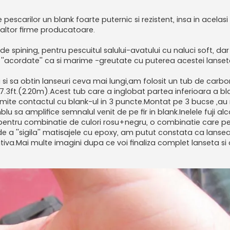
pescarilor un blank foarte puternic si rezistent, insa in acelasi
 altor firme producatoare.
e spining, pentru pescuitul salului-avatului cu naluci soft, dar 
nt ''acordate'' ca si marime -greutate cu puterea acestei lanset
 si sa obtin lanseuri ceva mai lungi,am folosit un tub de carb
7.3ft.(2.20m).Acest tub care a inglobat partea inferioara a blan
permite contactul cu blank-ul in 3 puncte.Montat pe 3 bucse ,au 
u sa amplifice semnalul venit de pe fir in blank.Inelele fuji alc
at pentru combinatie de culori rosu+negru, o combinatie care p
 de a ''sigila'' matisajele cu epoxy, am putut constata ca lanse
itiva.Mai multe imagini dupa ce voi finaliza complet lanseta si 