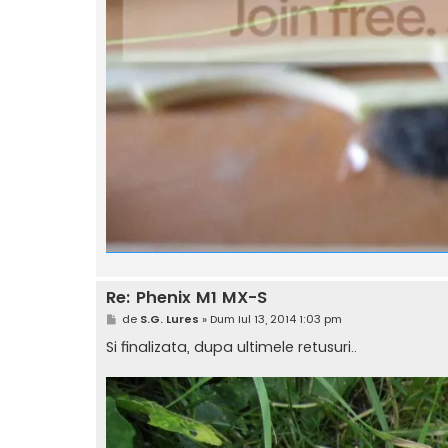
Re: Phenix M1 MX-S
M
de
S.G. Lures
»
Dum Iul 13, 2014 1:03 pm
e
s
Si finalizata, dupa ultimele retusuri..
a
j