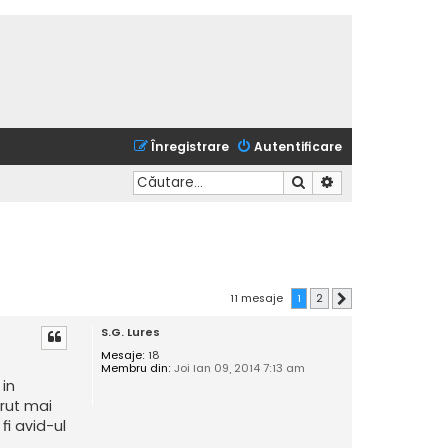
Înregistrare
Autentificare
Căutare
Căutare avansată
11 mesaje
1
2
Următorul
S.G. Lures
Mesaje:
18
Membru din:
Joi Ian 09, 2014 7:13 am
 in
arut mai
fi avid-ul