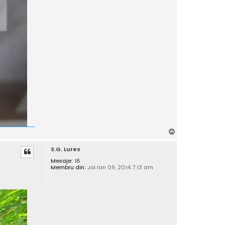
S
u
S.G. Lures
s
Mesaje:
18
Membru din:
Joi Ian 09, 2014 7:13 am