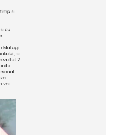
 timp si
si cu
e.
on Matagi
kului , si
rezultat 2
onite
ersonal
aza
o voi