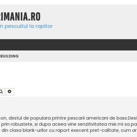
rimania.ro
n pescuitul la rapitor
 BUILDING
Căutare
Căutare avansată
con, destul de populara printre pescarii americani de bass.Desi
 prin robustete, si dupa aceea vine senzitivitatea mie mi sa p
n clasa blank-urilor cu raport execent pret-calitate, cum ar 