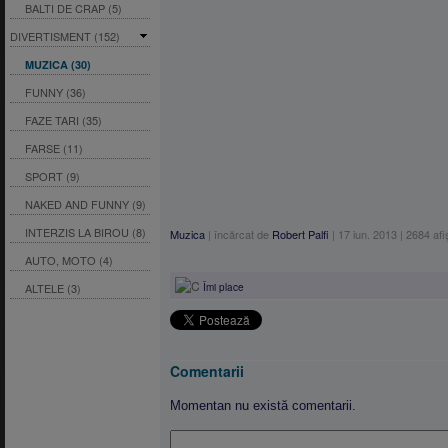
BALTI DE CRAP (5)
DIVERTISMENT (152)
MUZICA (30)
FUNNY (36)
FAZE TARI (35)
FARSE (11)
SPORT (9)
NAKED AND FUNNY (9)
INTERZIS LA BIROU (8)
Muzica
|
încărcat de
Robert Palfi
|
17 iun. 2013
|
2684
afi
AUTO, MOTO (4)
ALTELE (3)
Îmi place
Comentarii
Momentan nu există comentarii.