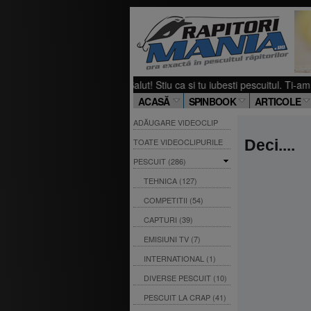
Salut! Stiu ca si tu iubesti pescuitul. Ti-am pr
ACASĂ
SPINBOOK
ARTICOLE
ADĂUGARE VIDEOCLIP
TOATE VIDEOCLIPURILE
Deci....
PESCUIT (286)
TEHNICA (127)
COMPETITII (54)
CAPTURI (39)
EMISIUNI TV (7)
INTERNATIONAL (1)
DIVERSE PESCUIT (10)
PESCUIT LA CRAP (41)