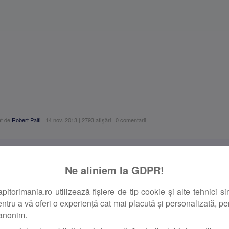
t de
Robert Palfi
|
14 nov. 2013
|
2793
afişări
|
0
comentarii
Ne aliniem la GDPR!
orimania.ro utilizează fișiere de tip cookie și alte tehnici si
pentru a vă oferi o experiență cat mai placută și personalizată, pent
stă comentarii.
 anonim.