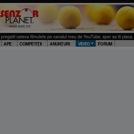
egatit cateva filmulete pe canalul meu de YouTube, sper sa iti placa. Clic
APE
COMPETIŢII
ANUNŢURI
VIDEO
FORUM