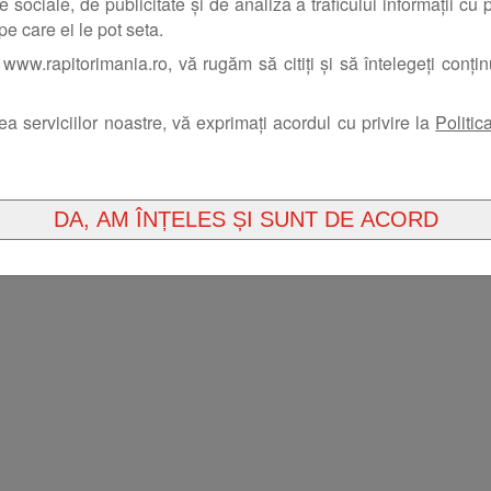
e sociale, de publicitate și de analiză a traficului informații cu pr
pe care ei le pot seta.
www.rapitorimania.ro, vă rugăm să citiți și să întelegeți conți
rea serviciilor noastre, vă exprimați acordul cu privire la
Politic