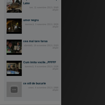
Lake
luni, 11 noiembrie 2013
|
3049
afişări
umor negru
duminică, 3 noiembrie 2013
|
3630
afişări
cea mai tare farsa
sâmbătă, 19 octombrie 2013
|
3163
afişări
Cum imita vocile...PFFFF
duminică, 6 octombrie 2013
|
3206
afişări
ce stil de bucurie
vineri, 4 octombrie 2013
|
2966
afişări