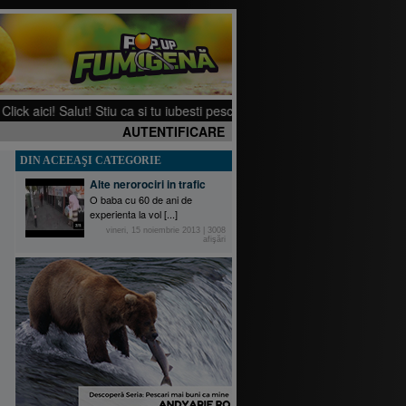
k aici! Salut! Stiu ca si tu iubesti pescuitul. Ti-am pregatit cateva filmu
AUTENTIFICARE
DIN ACEEAŞI CATEGORIE
Alte nerorociri in trafic
O baba cu 60 de ani de
experienta la vol [...]
vineri, 15 noiembrie 2013
|
3008
afişări