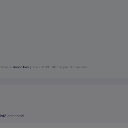
cărcat de
Robert Palfi
|
03 apr. 2013
|
2875
afişări
|
0
comentarii
stă comentarii.