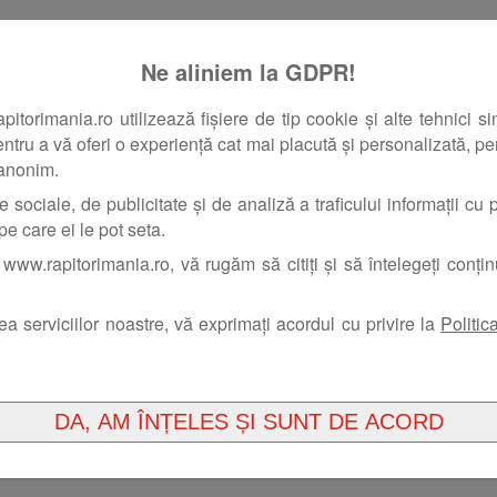
Ne aliniem la GDPR!
orimania.ro utilizează fișiere de tip cookie și alte tehnici si
pentru a vă oferi o experiență cat mai placută și personalizată, pent
 anonim.
e sociale, de publicitate și de analiză a traficului informații cu pr
pe care ei le pot seta.
www.rapitorimania.ro, vă rugăm să citiți și să întelegeți conți
rea serviciilor noastre, vă exprimați acordul cu privire la
Politic