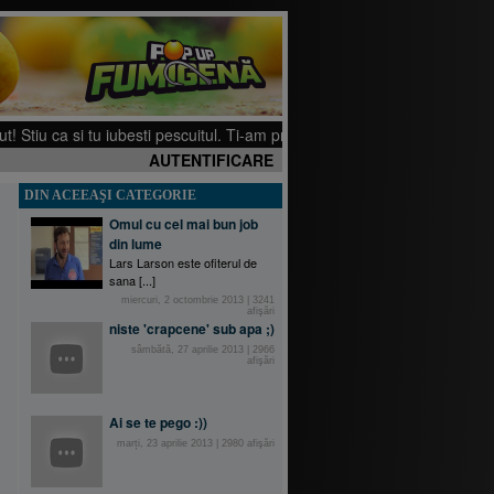
Stiu ca si tu iubesti pescuitul. Ti-am pregatit cateva filmulete pe canalul
AUTENTIFICARE
DIN ACEEAŞI CATEGORIE
Omul cu cel mai bun job
din lume
Lars Larson este ofiterul de
sana [...]
miercuri, 2 octombrie 2013
|
3241
afişări
niste 'crapcene' sub apa ;)
sâmbătă, 27 aprilie 2013
|
2966
afişări
Ai se te pego :))
marți, 23 aprilie 2013
|
2980
afişări