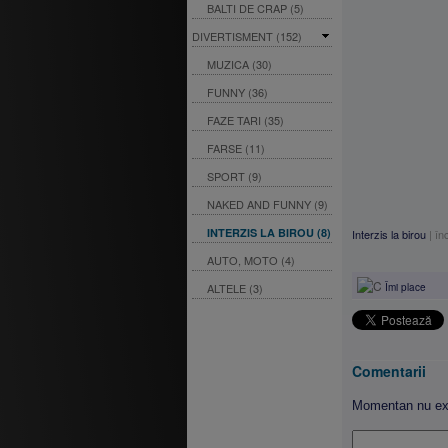
BALTI DE CRAP (5)
DIVERTISMENT (152)
MUZICA (30)
FUNNY (36)
FAZE TARI (35)
FARSE (11)
SPORT (9)
NAKED AND FUNNY (9)
INTERZIS LA BIROU (8)
Interzis la birou
|
în
AUTO, MOTO (4)
ALTELE (3)
Îmi place
Comentarii
Momentan nu exi