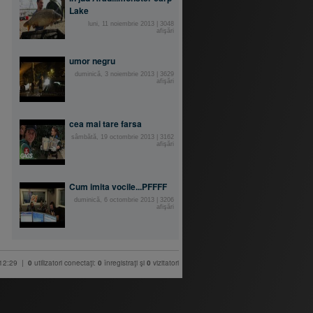
Lake
luni, 11 noiembrie 2013
|
3048
afişări
umor negru
duminică, 3 noiembrie 2013
|
3629
afişări
cea mai tare farsa
sâmbătă, 19 octombrie 2013
|
3162
afişări
Cum imita vocile...PFFFF
duminică, 6 octombrie 2013
|
3206
afişări
 12:29 |
0
utilizatori conectaţi:
0
înregistraţi şi
0
vizitatori