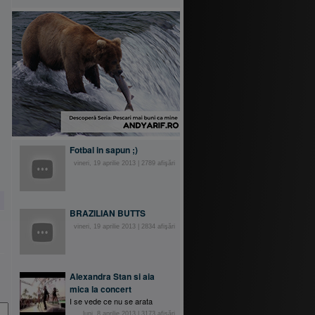
Fotbal in sapun ;)
vineri, 19 aprilie 2013
|
2789
afişări
BRAZILIAN BUTTS
vineri, 19 aprilie 2013
|
2834
afişări
Alexandra Stan si aia
mica la concert
I se vede ce nu se arata
luni, 8 aprilie 2013
|
3173
afişări