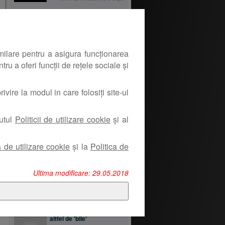
18+...sper ca melodia va
place :))
sâmbătă, 6 aprilie 2013
|
2854
afişări
milare pentru a asigura funcționarea
ru a oferi funcții de rețele sociale și
DE LA ACELAŞI UTILIZATOR
Koi....
ivire la modul in care folosiți site-ul
vineri, 15 noiembrie 2013
|
3267
afişări
nutul
Politicii de utilizare cookie
și al
Deci....
joi, 14 noiembrie 2013
|
2790
afişări
a de utilizare cookie
și la
Politica de
Ultima modificare: 29.05.2018
Passion for carp
joi, 14 noiembrie 2013
|
2863
afişări
altfel de 'bile'