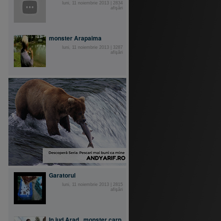
luni, 11 noiembrie 2013
|
2834
afişări
monster Arapaima
luni, 11 noiembrie 2013
|
3287
afişări
Garatorul
luni, 11 noiembrie 2013
|
2815
afişări
In jud Arad...monster carp