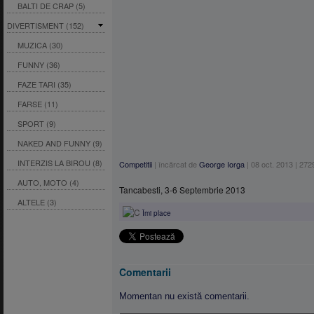
BALTI DE CRAP (5)
DIVERTISMENT (152)
MUZICA (30)
FUNNY (36)
FAZE TARI (35)
FARSE (11)
SPORT (9)
NAKED AND FUNNY (9)
INTERZIS LA BIROU (8)
Competitii
|
încărcat de
George Iorga
|
08 oct. 2013
|
272
AUTO, MOTO (4)
Tancabesti, 3-6 Septembrie 2013
ALTELE (3)
Îmi place
Comentarii
Momentan nu există comentarii.