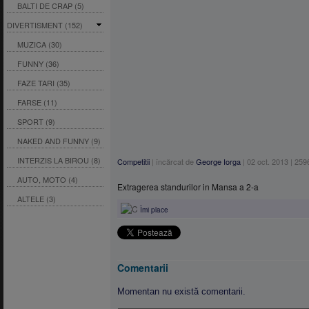
BALTI DE CRAP (5)
DIVERTISMENT (152)
MUZICA (30)
FUNNY (36)
FAZE TARI (35)
FARSE (11)
SPORT (9)
NAKED AND FUNNY (9)
INTERZIS LA BIROU (8)
Competitii
|
încărcat de
George Iorga
|
02 oct. 2013
|
259
AUTO, MOTO (4)
Extragerea standurilor in Mansa a 2-a
ALTELE (3)
Îmi place
Comentarii
Momentan nu există comentarii.