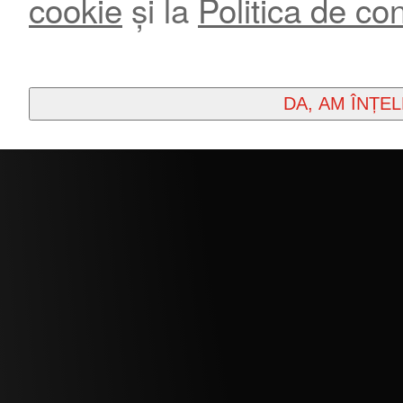
cookie
și la
Politica de con