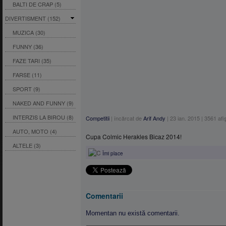
BALTI DE CRAP (5)
DIVERTISMENT (152)
MUZICA (30)
FUNNY (36)
FAZE TARI (35)
FARSE (11)
SPORT (9)
NAKED AND FUNNY (9)
INTERZIS LA BIROU (8)
Competitii
|
încărcat de
Arif Andy
|
23 ian. 2015
|
3561
afi
AUTO, MOTO (4)
Cupa Colmic Herakles Bicaz 2014!
ALTELE (3)
Îmi place
Comentarii
Momentan nu există comentarii.