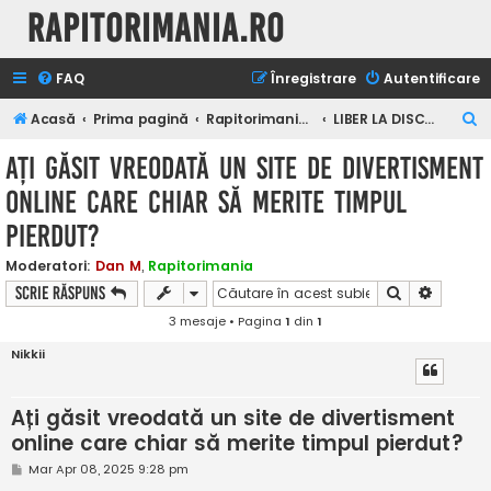
Rapitorimania.ro
FAQ
Înregistrare
Autentificare
C
Acasă
Prima pagină
Rapitorimania.ro
LIBER LA DISCUTII
ă
Ați găsit vreodată un site de divertisment
u
online care chiar să merite timpul
t
pierdut?
a
r
Moderatori:
Dan M
,
Rapitorimania
e
Căutare
Căutare
Scrie răspuns
3 mesaje • Pagina
1
din
1
Nikkii
Ați găsit vreodată un site de divertisment
online care chiar să merite timpul pierdut?
M
Mar Apr 08, 2025 9:28 pm
e