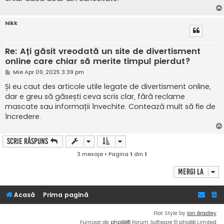
Nikk
Re: Ați găsit vreodată un site de divertisment
online care chiar să merite timpul pierdut?
M
Mie Apr 09, 2025 3:39 pm
e
s
Și eu caut des articole utile legate de divertisment online,
a
dar e greu să găsești ceva scris clar, fără reclame
j
mascate sau informații învechite. Contează mult să fie de
încredere.
Scrie răspuns
3 mesaje • Pagina
1
din
1
Mergi la
Acasă
Prima pagină
Flat Style by
Ian Bradley
Furnizat de
phpBB
® Forum Software © phpBB Limited