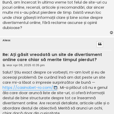
s
Bună, am încercat în ultima vreme tot felul de site-uri cu
a
jocuri online, recenzii, articole și recomandări, dar sincer
j
multe mi s-au părut pierdere de timp. Există vreun loc
unde chiar găsești informații clare și bine scrise despre
divertismentul online, fără reclame ascunse și opinii
dubioase?
Alexx
Re: Ați găsit vreodată un site de divertisment
online care chiar să merite timpul pierdut?
M
Mar Apr 08, 2025 10:35 pm
e
s
Salut! Știu exact despre ce vorbești, m-am lovit și eu de
a
aceeași problemă. De curând însă am dat peste un site
j
care mi-a lăsat o impresie surprinzător de bună —
https://casinobet-ro.com/
. Mi-a plăcut că nu e genul
ăla care doar aruncă liste de site-uri, ci oferă informații
destul de bine structurate despre tot ce înseamnă
divertisment online. Are recenzii detaliate, articole utile și o
abordare destul de obiectivă. Merită să arunci un ochi,
chiar dacă doar din curiozitate.