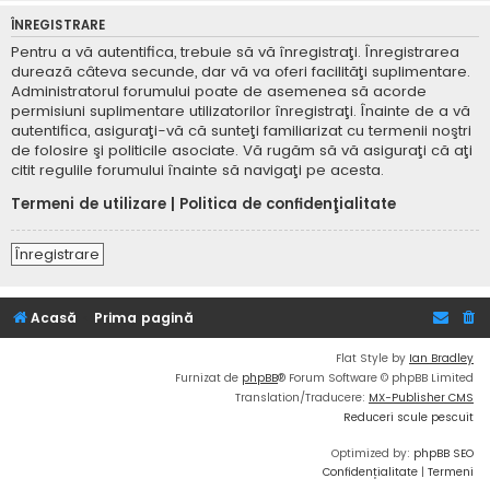
ÎNREGISTRARE
Pentru a vă autentifica, trebuie să vă înregistraţi. Înregistrarea
durează câteva secunde, dar vă va oferi facilităţi suplimentare.
Administratorul forumului poate de asemenea să acorde
permisiuni suplimentare utilizatorilor înregistraţi. Înainte de a vă
autentifica, asiguraţi-vă că sunteţi familiarizat cu termenii noştri
de folosire şi politicile asociate. Vă rugăm să vă asiguraţi că aţi
citit regulile forumului înainte să navigaţi pe acesta.
Termeni de utilizare
|
Politica de confidenţialitate
Înregistrare
Acasă
Prima pagină
Flat Style by
Ian Bradley
Furnizat de
phpBB
® Forum Software © phpBB Limited
Translation/Traducere:
MX-Publisher CMS
Reduceri scule pescuit
Optimized by:
phpBB SEO
Confidențialitate
|
Termeni