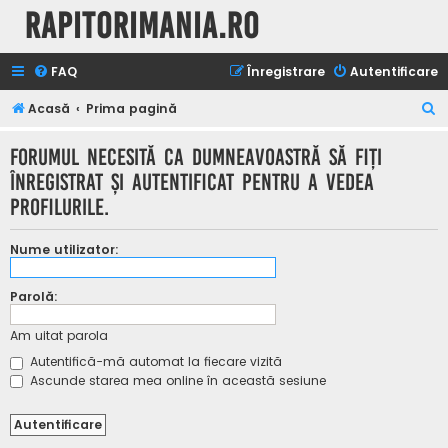
Rapitorimania.ro
FAQ
Înregistrare
Autentificare
C
Acasă
Prima pagină
ă
Forumul necesită ca dumneavoastră să fiţi
u
înregistrat şi autentificat pentru a vedea
t
profilurile.
a
r
Nume utilizator:
e
Parolă:
Am uitat parola
Autentifică-mă automat la fiecare vizită
Ascunde starea mea online în această sesiune