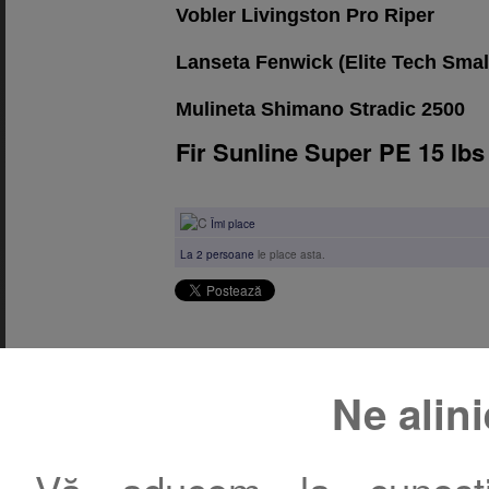
Vobler Livingston Pro Riper
Lanseta Fenwick (Elite Tech Smal
Mulineta Shimano Stradic 2500
Fir Sunline Super PE 15 lb
Îmi place
La 2 persoane
le place asta.
Comentarii
Ne alin
Momentan nu există comentarii.