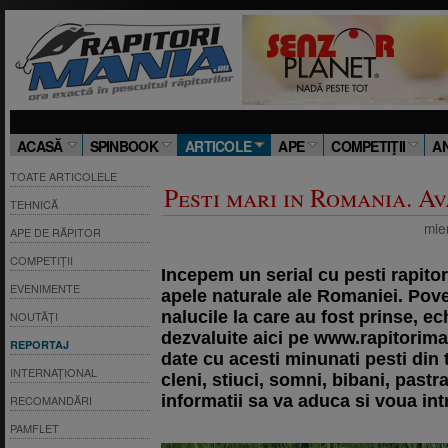
ACASĂ
SPINBOOK
ARTICOLE
APE
COMPETIŢII
A
TOATE ARTICOLELE
Pesti mari in Romania. Av
TEHNICĂ
mie
APE DE RĂPITOR
COMPETIȚII
Incepem un serial cu pesti rapitor
EVENIMENTE
apele naturale ale Romaniei. Poves
nalucile la care au fost prinse, ec
NOUTĂȚI
dezvaluite aici pe
www.rapitorima
REPORTAJ
date cu acesti minunati pesti din 
INTERNAȚIONAL
cleni, stiuci, somni, bibani, past
informatii sa va aduca si voua in
RECOMANDĂRI
PAMFLET