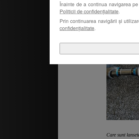
Înainte de a continua navigarea pe 
Politicii de confidențialitate
.
Prin continuarea navigării și utiliza
confidențialitate
.
Care sunt lansete