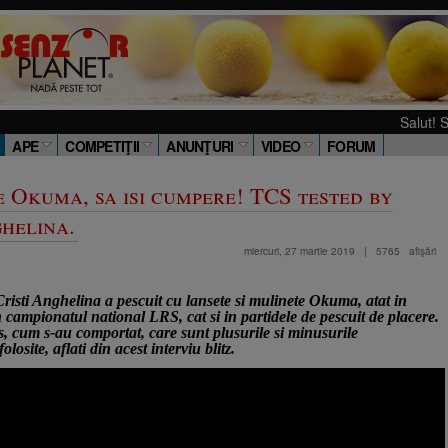
Salut! Stiu ca si tu 
APE
COMPETIŢII
ANUNŢURI
VIDEO
FORUM
e Okuma, sa isi cumpere! TCS tested by
ghelina.
miercuri, 27 martie 2019
|
5765
afişări
risti Anghelina a pescuit cu lansete si mulinete Okuma, atat in
 campionatul national LRS, cat si in partidele de pescuit de placere.
, cum s-au comportat, care sunt plusurile si minusurile
losite, aflati din acest interviu blitz.