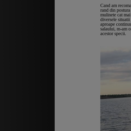
Cand am recoman
rand din postura 
mulinete cat mai 
diversele situati
aproape continuu.
salaului, m-am or
acestor specii.