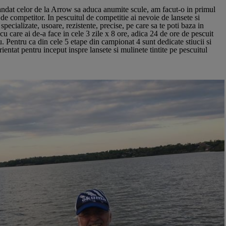
dat celor de la Arrow sa aduca anumite scule, am facut-o in primul
de competitor. In pescuitul de competitie ai nevoie de lansete si
specializate, usoare, rezistente, precise, pe care sa te poti baza in
i cu care ai de-a face in cele 3 zile x 8 ore, adica 24 de ore de pescuit
 Pentru ca din cele 5 etape din campionat 4 sunt dedicate stiucii si
ientat pentru inceput inspre lansete si mulinete tintite pe pescuitul