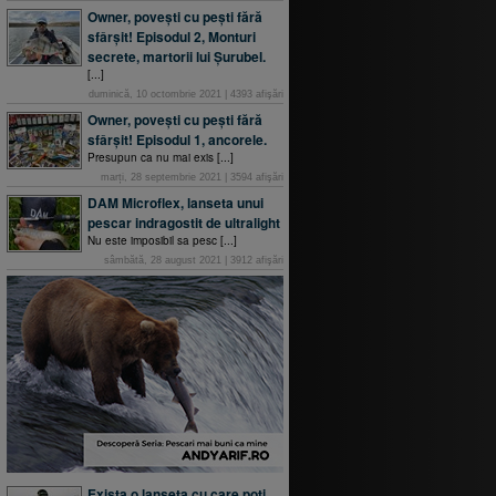
Owner, povești cu pești fără
sfârșit! Episodul 2, Monturi
secrete, martorii lui Șurubel.
[...]
duminică, 10 octombrie 2021
|
4393
afişări
Owner, povești cu pești fără
sfârșit! Episodul 1, ancorele.
Presupun ca nu mai exis [...]
marți, 28 septembrie 2021
|
3594
afişări
DAM Microflex, lanseta unui
pescar indragostit de ultralight
Nu este imposibil sa pesc [...]
sâmbătă, 28 august 2021
|
3912
afişări
Exista o lanseta cu care poti