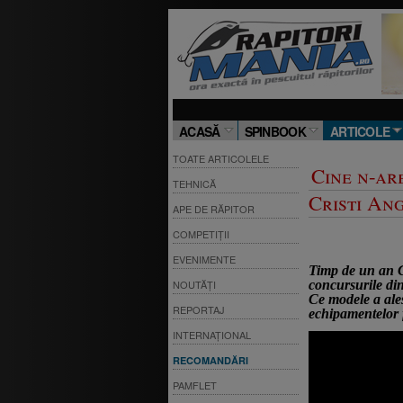
ACASĂ
SPINBOOK
ARTICOLE
TOATE ARTICOLELE
Cine n-ar
TEHNICĂ
Cristi An
APE DE RĂPITOR
COMPETIȚII
EVENIMENTE
Timp de un an C
concursurile din
NOUTĂȚI
Ce modele a ales
REPORTAJ
echipamentelor fo
INTERNAȚIONAL
RECOMANDĂRI
PAMFLET