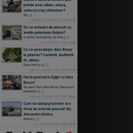
prinde avat, biban, stiuca,
salau si crap chinezesc?
Si [...]
sâmbătă, 12 iunie 2021
|
7713
afişări
De ce ochelari de pescuit cu
lentile polarizate Solano?
In primul rand pentru ca firma [...]
joi, 13 mai 2021
|
4060
afişări
Cu ce pescuieşte Alex Bucur
la păstrăv? Lansetă, mulinetă,
fir, năluci.
Daca esti cu a [...]
miercuri, 24 martie 2021
|
9254
afişări
Hai la pescuit in Egipt cu Alex
Bucur!
Va salut! Sunt Alex Bucur. Daca sunt
persoane i [...]
miercuri, 17 martie 2021
|
4377
afişări
Cum sa ajungi promoter la o
firma de articole pescuit! By
Alexandru Stoica.
Articolu [...]
joi, 21 ianuarie 2021
|
7994
afişări