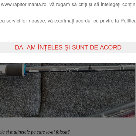
www.rapitorimania.ro, vă rugăm să citiți și să întelegeți conți
rea serviciilor noastre, vă exprimați acordul cu privire la
Politic
le si mulinetele pe care le-ai folosit?