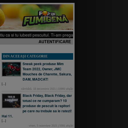
iubesti pescuitul. Ti-am pregatit cateva filmulete pe canalul meu de YouTub
AUTENTIFICARE
DIN ACEEAŞI CATEGORIE
Sneak peek produse Mim
Team 2022, Owner, JMC
Mouches de Charette, Sakura,
DAM, MADCAT!
[...]
sâmbătă, 18 decembrie 2021
|
33960
afişări
Black Friday, Black Friday, dar
totusi ce ne cumparam? 10
produse de pescuit la rapitori
pe care nu trebuie sa le ratezi!
Hai 11.
[...]
vineri, 5 noiembrie 2021
|
5391
afişări