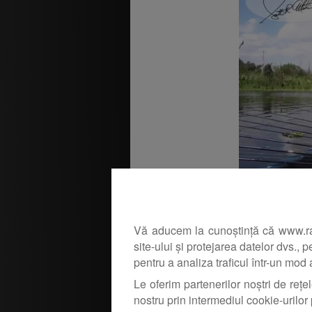
Asocierea in 20
Vă aducem la cunoștință că www.rapit
producatori de n
rezolvat pentru 
site-ului și protejarea datelor dvs., 
incredere si am i
pentru a analiza traficul într-un mod
gasit exact ceea 
Le oferim partenerilor noștri de rețel
nostru prin intermediul cookie-urilor 