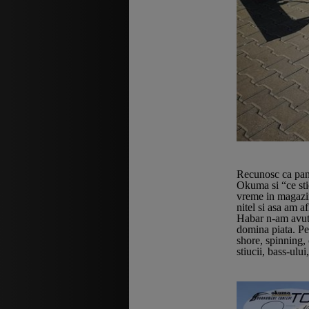
Recunosc ca pana
Okuma si “ce sti
vreme in magazin
nitel si asa am a
Habar n-am avut
domina piata. Pe
shore, spinning, 
stiucii, bass-ului