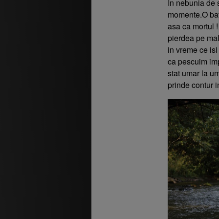
In nebunia de 
momente.O batai
asa ca mortul !
pierdea pe malu
in vreme ce isi
ca pescuim imp
stat umar la um
prinde contur 