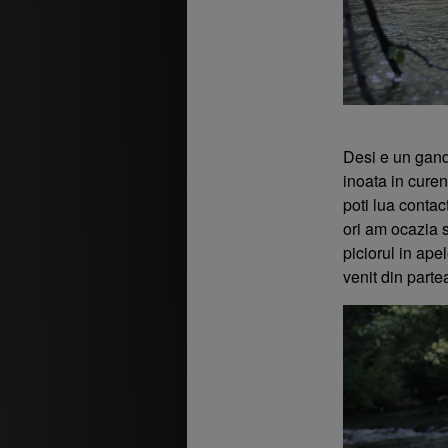
Desi e un gand
inoata in curen
poti lua conta
ori am ocazia s
piciorul in ape
venit din parte