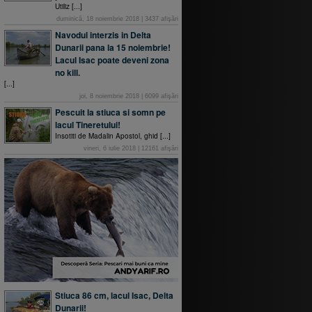
Utiliz [...]
duminică, 18 noiembrie 2018
|
3437
afişări
Navodul interzis in Delta
Dunarii pana la 15 noiembrie!
Lacul Isac poate deveni zona
no kill.
[...]
joi, 8 noiembrie 2018
|
6099
afişări
Pescuit la stiuca si somn pe
lacul Tineretului!
Insotiti de Madalin Apostol, ghid [...]
vineri, 6 iulie 2018
|
12161
afişări
Stiuca 86 cm, lacul Isac, Delta
Dunarii!