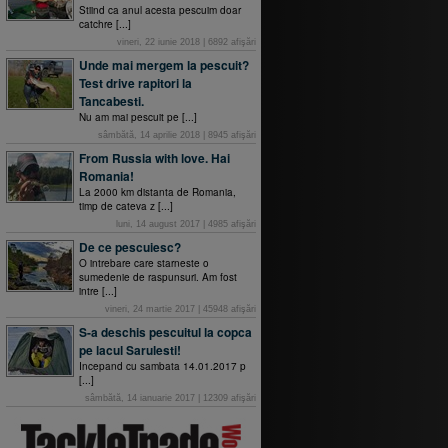
Stiind ca anul acesta pescuim doar
catchre [...]
vineri, 22 iunie 2018
|
6892
afişări
Unde mai mergem la pescuit?
Test drive rapitori la
Tancabesti.
Nu am mai pescuit pe [...]
sâmbătă, 14 aprilie 2018
|
8945
afişări
From Russia with love. Hai
Romania!
La 2000 km distanta de Romania,
timp de cateva z [...]
luni, 14 august 2017
|
4985
afişări
De ce pescuiesc?
O intrebare care starneste o
sumedenie de raspunsuri. Am fost
intre [...]
vineri, 24 martie 2017
|
45948
afişări
S-a deschis pescuitul la copca
pe lacul Sarulesti!
Incepand cu sambata 14.01.2017 p
[...]
sâmbătă, 14 ianuarie 2017
|
12309
afişări