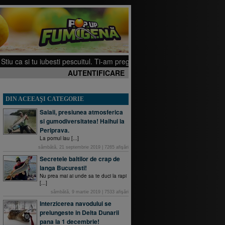
 iubesti pescuitul. Ti-am pregatit cateva filmulete pe canalul meu de YouTu
AUTENTIFICARE
DIN ACEEAŞI CATEGORIE
Salaii, presiunea atmosferica
si gumodiversitatea! Haihui la
Periprava.
La pomul lau [...]
sâmbătă, 21 septembrie 2019
|
7265
afişări
Secretele baltilor de crap de
langa Bucuresti!
Nu prea mai ai unde sa te duci la rapi
[...]
sâmbătă, 9 martie 2019
|
7533
afişări
Interzicerea navodului se
prelungeste in Delta Dunarii
pana la 1 decembrie!