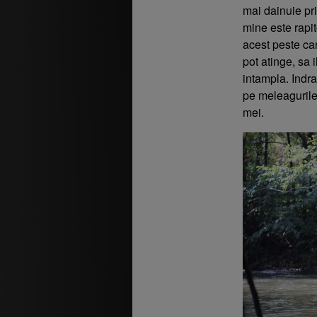
mai dainuie pri
mine este rapi
acest peste car
pot atinge, sa 
intampla. Indra
pe meleagurile
mei.