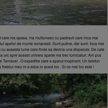
 care ma apasa, ma multumesc cu pastravii care inca mai
tul apelor de munte romanesti. Sunt putine, dar sunt. Inca mai
ct cu aceasta lume care tinde sa devina una disparuta. De cate
a urc spre aceast univers aparte ma trec furnicaturi. Am pus
le Tarnavei . O expeditie care a aparut inopinant. Un telefon
a fratelui meu m-a adus in acest loc . Si ce mai loc este !