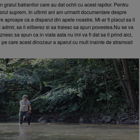
n graiul batranilor care au dat ochii cu acest rapitor. Pentru
torul suprem. In ultimii ani am urmarit documentare despre
e aproape ca a disparut din apele noastre. Mi-ar fi placut sa il
il admir, sa il eliberez si sa traiesc sa spun povestea.Nu se va
znesc sa spun ca in viata asta nu imi va fi dat sa il prind aici,
 pe care acest dinozaur a aparut cu mult inainte de stramosii