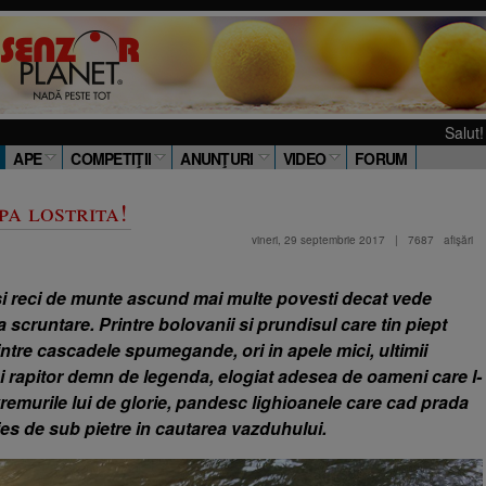
Salut! Stiu ca si tu
APE
COMPETIŢII
ANUNŢURI
VIDEO
FORUM
a lostrita!
vineri, 29 septembrie 2017
|
7687
afişări
si reci de munte ascund mai multe povesti decat vede
a scruntare. Printre bolovanii si prundisul care tin piept
intre cascadele spumegande, ori in apele mici, ultimii
ui rapitor demn de legenda, elogiat adesea de oameni care l-
 vremurile lui de glorie, pandesc lighioanele care cad prada
 ies de sub pietre in cautarea vazduhului.