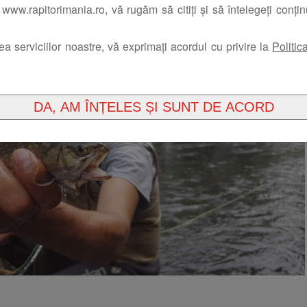
www.rapitorimania.ro, vă rugăm să citiți și să întelegeți conți
are. Imi imaginam ca voi recupera de cateva ori si voi simti
st asa din pacate. Bulboana promitea existenta pastravilor
rea serviciilor noastre, vă exprimați acordul cu privire la
Politic