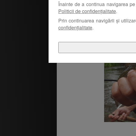
Înainte de a continua navigarea pe 
la fiecare lans
Politicii de confidențialitate
.
atacul. Nu a fo
acolo.
Prin continuarea navigării și utiliza
confidențialitate
.