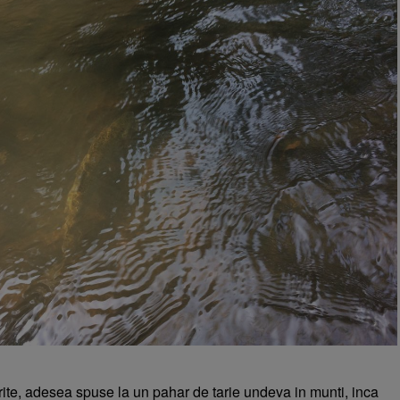
rite, adesea spuse la un pahar de tarie undeva in munti, inca