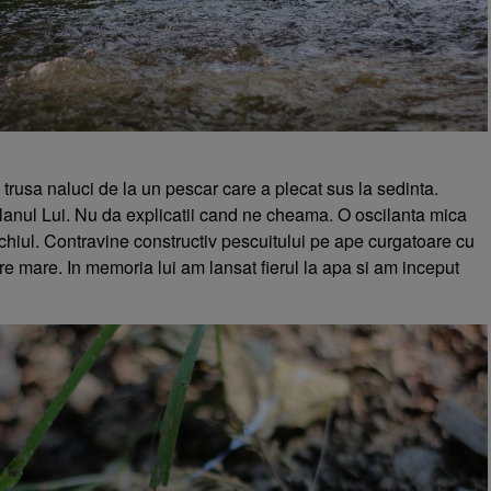
trusa naluci de la un pescar care a plecat sus la sedinta.
lanul Lui. Nu da explicatii cand ne cheama. O oscilanta mica
chiul. Contravine constructiv pescuitului pe ape curgatoare cu
e mare. In memoria lui am lansat fierul la apa si am inceput