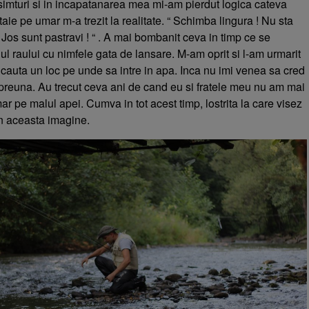
simturi si in incapatanarea mea mi-am pierdut logica cateva
e pe umar m-a trezit la realitate. “ Schimba lingura ! Nu sta
 Jos sunt pastravi ! “ . A mai bombanit ceva in timp ce se
l raului cu nimfele gata de lansare. M-am oprit si l-am urmarit
 cauta un loc pe unde sa intre in apa. Inca nu imi venea sa cred
reuna. Au trecut ceva ani de cand eu si fratele meu nu am mai
ar pe malul apei. Cumva in tot acest timp, lostrita la care visez
in aceasta imagine.