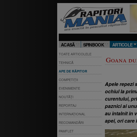
ACASĂ
SPINBOOK
ARTICOLE
TOATE ARTICOLELE
Goana dup
TEHNICĂ
APE DE RĂPITOR
COMPETIȚII
Apele repezi 
EVENIMENTE
ochiul la prim
NOUTĂȚI
curentului, pr
paznici ai un
REPORTAJ
au intalnit in
INTERNAȚIONAL
apei, ori care
RECOMANDĂRI
PAMFLET