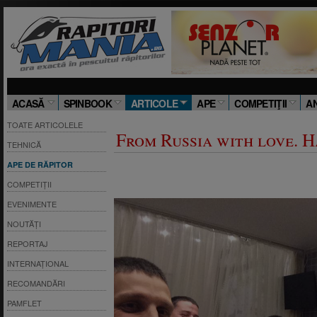
ACASĂ
SPINBOOK
ARTICOLE
APE
COMPETIŢII
A
TOATE ARTICOLELE
From Russia with love. H
TEHNICĂ
APE DE RĂPITOR
COMPETIȚII
EVENIMENTE
NOUTĂȚI
REPORTAJ
INTERNAȚIONAL
RECOMANDĂRI
PAMFLET