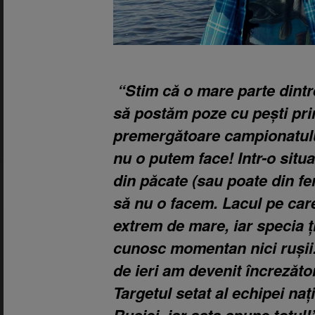
“Stim că o mare parte dintr
să postăm poze cu pești pri
premergătoare campionatului
nu o putem face! Intr-o situ
din păcate (sau poate din fer
să nu o facem. Lacul pe ca
extrem de mare, iar specia ț
cunosc momentan nici rușii.
de ieri am devenit încrezăto
Targetul setat al echipei na
Rusiei, iar asta spune totul