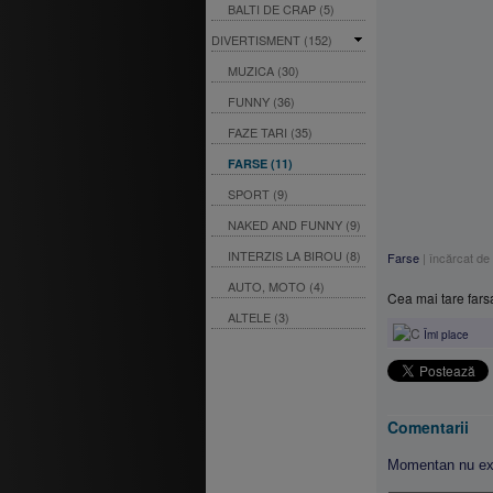
BALTI DE CRAP (5)
DIVERTISMENT (152)
MUZICA (30)
FUNNY (36)
FAZE TARI (35)
FARSE (11)
SPORT (9)
NAKED AND FUNNY (9)
INTERZIS LA BIROU (8)
Farse
|
încărcat de
AUTO, MOTO (4)
Cea mai tare fars
ALTELE (3)
Îmi place
Comentarii
Momentan nu exi