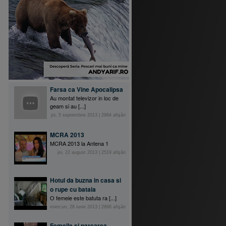
Farsa ca Vine Apocalipsa
Au montat televizor in loc de
geam si au [...]
joi, 5 septembrie 2013
|
2984
afişări
MCRA 2013
MCRA 2013 la Antena 1
joi, 22 august 2013
|
2519
afişări
Hotul da buzna in casa si
o rupe cu bataia
O femeie este batuta ra [...]
miercuri, 26 iunie 2013
|
2866
afişări
Femeile si parcarea