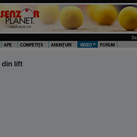
Salut! S
APE
COMPETIŢII
ANUNŢURI
VIDEO
FORUM
in lift