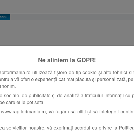
Ne aliniem la GDPR!
orimania.ro utilizează fișiere de tip cookie și alte tehnici si
pentru a vă oferi o experiență cat mai placută și personalizată, pent
 anonim.
e sociale, de publicitate și de analiză a traficului informații cu pr
pe care ei le pot seta.
www.rapitorimania.ro, vă rugăm să citiți și să întelegeți conți
rea serviciilor noastre, vă exprimați acordul cu privire la
Politic