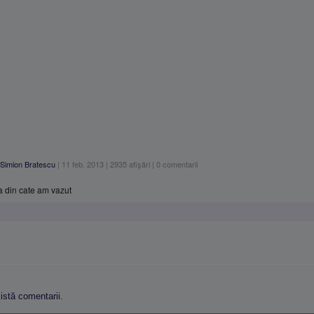
Simion Bratescu
|
11 feb. 2013
|
2935
afişări
|
0
comentarii
a din cate am vazut
stă comentarii.