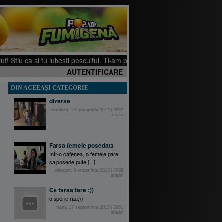
tiu ca si tu iubesti pescuitul. Ti-am pregatit cateva filmulete pe canalul
AUTENTIFICARE
DIN ACEEAŞI CATEGORIE
diverse
duminică, 20 octombrie 2013
|
3627
afişări
Farsa femeie posedata
Intr-o cafenea, o femeie pare
sa posede pute [...]
miercuri, 9 octombrie 2013
|
3099
afişări
Ce farsa tare :))
o sperie rau:))
marți, 17 septembrie 2013
|
2951
afişări