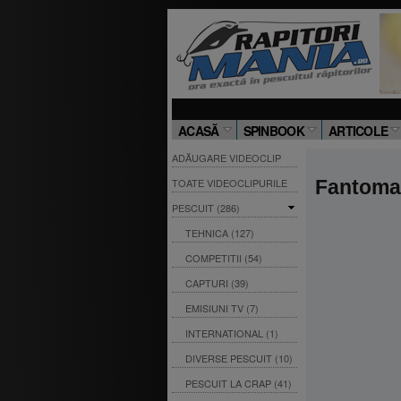
ACASĂ
SPINBOOK
ARTICOLE
ADĂUGARE VIDEOCLIP
TOATE VIDEOCLIPURILE
Fantoma d
PESCUIT (286)
TEHNICA (127)
COMPETITII (54)
CAPTURI (39)
EMISIUNI TV (7)
INTERNATIONAL (1)
DIVERSE PESCUIT (10)
PESCUIT LA CRAP (41)