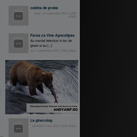
cabina de proba
marți, 10 septembrie 2013
|
2935
afişări
Farsa ca Vine Apocalipsa
Au montat televizor in loc de
geam si au [...]
joi, 5 septembrie 2013
|
2984
afişări
La ginecolog
sâmbătă, 6 iulie 2013
|
3733
afişări