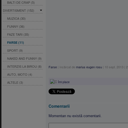
BALTI DE CRAP (5)
DIVERTISMENT (152)
MUZICA (30)
FUNNY (36)
FAZE TARI (35)
FARSE (11)
SPORT (9)
NAKED AND FUNNY (9)
INTERZIS LA BIROU (8)
Farse
|
încărcat de
marius eugen rosu
|
10 sept. 2013
|
2
AUTO, MOTO (4)
ALTELE (3)
Îmi place
Comentarii
Momentan nu există comentarii.