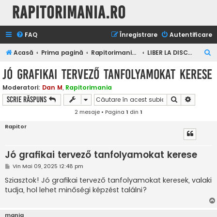
Rapitorimania.ro
FAQ
Înregistrare
Autentificare
C
Acasă
Prima pagină
Rapitorimania.ro
LIBER LA DISCUTII
ă
Jó grafikai tervező tanfolyamokat kerese
u
Moderatori:
Dan M
,
Rapitorimania
t
Căutare
Căutare
Scrie răspuns
a
2 mesaje • Pagina
1
din
1
r
Rapitor
e
Jó grafikai tervező tanfolyamokat kerese
M
Vin Mai 09, 2025 12:48 pm
e
s
Sziasztok! Jó grafikai tervező tanfolyamokat keresek, valaki
a
tudja, hol lehet minőségi képzést találni?
j
mania