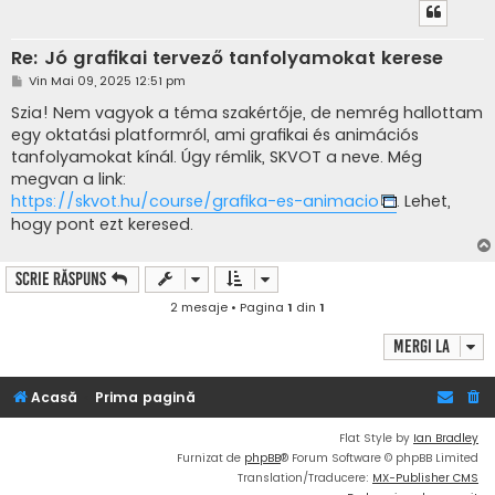
Re: Jó grafikai tervező tanfolyamokat kerese
M
Vin Mai 09, 2025 12:51 pm
e
s
Szia! Nem vagyok a téma szakértője, de nemrég hallottam
a
egy oktatási platformról, ami grafikai és animációs
j
tanfolyamokat kínál. Úgy rémlik, SKVOT a neve. Még
megvan a link:
https://skvot.hu/course/grafika-es-animacio
. Lehet,
hogy pont ezt keresed.
Scrie răspuns
2 mesaje • Pagina
1
din
1
Mergi la
Acasă
Prima pagină
Flat Style by
Ian Bradley
Furnizat de
phpBB
® Forum Software © phpBB Limited
Translation/Traducere:
MX-Publisher CMS