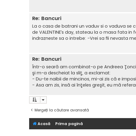
Re: Bancuri
La o casa de batrani un vaduv si o vaduva se c
de VALENTINE‘s day, stateau la o masa fata in fat
indrazneste sa o intrebe: -Vrei sa fii nevasta 
Re: Bancuri
Într-o seară am combinat-o pe Andreea Ţonciu
şi m-a descheiat la sliţ, a exclamat:
- Du-te naibii de mincinos, mi-ai zis că e impos
- Asa am zis, insă ai înţeles greşit, eu mă refer
Mergeți la căutare avansată
Acasă
Prima pagină