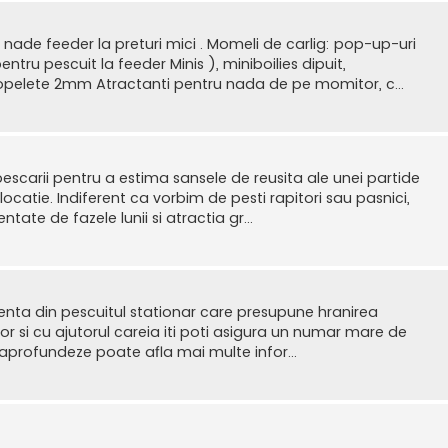
nade feeder la preturi mici . Momeli de carlig: pop-up-uri
ru pescuit la feeder Minis ), miniboilies dipuit,
ropelete 2mm Atractanti pentru nada de pe momitor, c...
escarii pentru a estima sansele de reusita ale unei partide
catie. Indiferent ca vorbim de pesti rapitori sau pasnici,
tate de fazele lunii si atractia gr...
cienta din pescuitul stationar care presupune hranirea
or si cu ajutorul careia iti poti asigura un numar mare de
a aprofundeze poate afla mai multe infor...