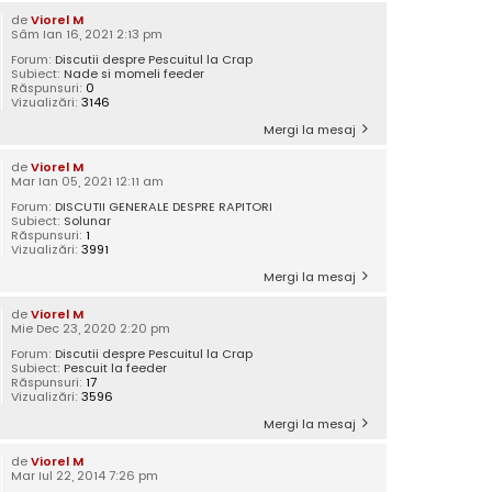
de
Viorel M
Sâm Ian 16, 2021 2:13 pm
Forum:
Discutii despre Pescuitul la Crap
Subiect:
Nade si momeli feeder
Răspunsuri:
0
Vizualizări:
3146
Mergi la mesaj
de
Viorel M
Mar Ian 05, 2021 12:11 am
Forum:
DISCUTII GENERALE DESPRE RAPITORI
Subiect:
Solunar
Răspunsuri:
1
Vizualizări:
3991
Mergi la mesaj
de
Viorel M
Mie Dec 23, 2020 2:20 pm
Forum:
Discutii despre Pescuitul la Crap
Subiect:
Pescuit la feeder
Răspunsuri:
17
Vizualizări:
3596
Mergi la mesaj
de
Viorel M
Mar Iul 22, 2014 7:26 pm