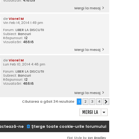
Vizualizări:
478139
Mergi la mesaj
de
Viorel M
Vin Feb 14, 2014 1:49 pm
Forum:
LIBER LA DISCUTII
Subiect:
Bancuri
Răspunsuri:
12
Vizualizări:
48818
Mergi la mesaj
de
Viorel M
Lun Feb 10, 2014 4:48 pm
Forum:
LIBER LA DISCUTII
Subiect:
Bancuri
Răspunsuri:
12
Vizualizări:
48818
Mergi la mesaj
Căutarea a găsit 34 rezultate
1
2
3
4
Următorul
Mergi la
actează-ne
Şterge toate cookie-urile forumului
Flat Style by
Ian Bradley