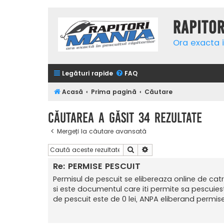
Rapito
Ora exacta i
Legături rapide
FAQ
Acasă
Prima pagină
Căutare
Căutarea a găsit 34 rezultate
Mergeți la căutare avansată
Căutare
Căutare avansată
Re: PERMISE PESCUIT
Permisul de pescuit se elibereaza online de cat
si este documentul care iti permite sa pescuiest
de pescuit este de 0 lei, ANPA eliberand permisele