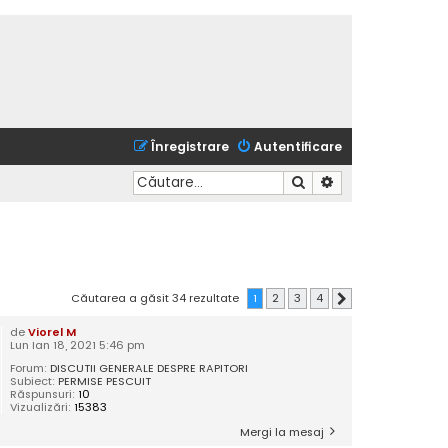
Înregistrare
Autentificare
Căutare
Căutare avansată
Căutarea a găsit 34 rezultate
1
2
3
4
Următorul
de
Viorel M
Lun Ian 18, 2021 5:46 pm
Forum:
DISCUTII GENERALE DESPRE RAPITORI
Subiect:
PERMISE PESCUIT
Răspunsuri:
10
Vizualizări:
15383
Mergi la mesaj