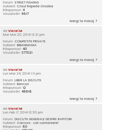
Forum:
STREET FISHING
Subiect:
Crisul Repede Oradea
Răspunsuri:
4
Vizualizări:
9617
Mergi la mesaj
de
Viorel M
Mar Mai 20, 2014 12:21 pm
Forum:
COMPETITII PRIVATE
Subiect:
BIBANMANIA
Răspunsuri:
40
Vizualizări:
377021
Mergi la mesaj
de
Viorel M
Lun Mar 24, 2014 1:11 pm
Forum:
LIBER LA DISCUTII
Subiect:
Bancuri
Răspunsuri:
12
Vizualizări:
48818
Mergi la mesaj
de
Viorel M
Lun Feb 17, 2014 12:30 pm
Forum:
DISCUTII GENERALE DESPRE RAPITORI
Subiect:
Concurs : cat cantareste!
Răspunsuri:
80