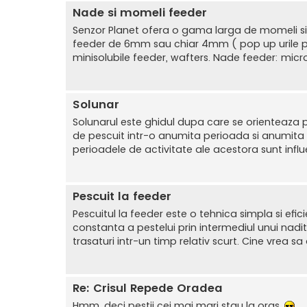
Nade si momeli feeder
Senzor Planet ofera o gama larga de momeli si 
feeder de 6mm sau chiar 4mm ( pop up urile pent
minisolubile feeder, wafters. Nade feeder: mic
Solunar
Solunarul este ghidul dupa care se orienteaza p
de pescuit intr-o anumita perioada si anumita lo
perioadele de activitate ale acestora sunt influen
Pescuit la feeder
Pescuitul la feeder este o tehnica simpla si efi
constanta a pestelui prin intermediul unui nadit
trasaturi intr-un timp relativ scurt. Cine vrea s
Re: Crisul Repede Oradea
Hmm, deci pestii cei mai mari stau la oras.