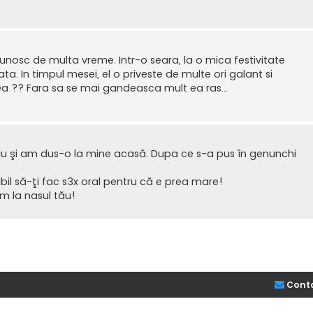
unosc de multa vreme. Intr-o seara, la o mica festivitate
a. In timpul mesei, el o priveste de multe ori galant si
mea ?? Fara sa se mai gandeasca mult ea ras...
 şi am dus-o la mine acasă. Dupa ce s-a pus în genunchi
ibil să-ţi fac s3x oral pentru că e prea mare!
am la nasul tău!
Cont