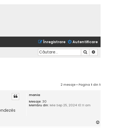
Înregistrare
Autentificare
Căutare
Căutare avansată
2 mesaje • Pagina
1
din
1
mania
Mesaje:
30
Membru din:
Mie Sep 25, 2024 10:11 am
rendezés
S
u