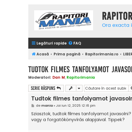
Rapito
Ora exacta i
Legături rapide
FAQ
Acasă
Prima pagină
Rapitorimania.ro
LIBE
Tudtok filmes tanfolyamot javaso
Moderatori:
Dan M
,
Rapitorimania
Scrie răspuns
Tudtok filmes tanfolyamot javasol
M
de
mania
»
Joi Iun 12, 2025 12:18 pm
e
s
Sziasztok, tudtok filmes tanfolyamot javasol
a
vagy a forgatókönyvírás alapjaival. Tippek?
j