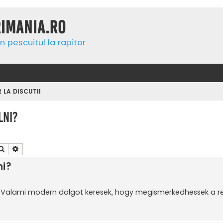
rimania.ro
n pescuitul la rapitor
R LA DISCUTII
lni?
Căutare
Căutare avansată
ni?
ni? Valami modern dolgot keresek, hogy megismerkedhessek a 