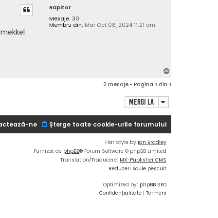
Rapitor
s
Mesaje:
30
Membru din:
Mar Oct 08, 2024 11:21 am
lmekkel
S
u
2 mesaje • Pagina
1
din
1
s
Mergi la
actează-ne
Şterge toate cookie-urile forumului
Flat Style by
Ian Bradley
Furnizat de
phpBB
® Forum Software © phpBB Limited
Translation/Traducere:
MX-Publisher CMS
Reduceri scule pescuit
Optimized by:
phpBB SEO
Confidențialitate
|
Termeni