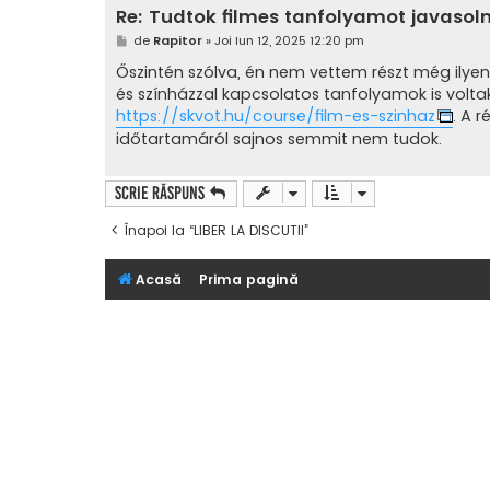
Re: Tudtok filmes tanfolyamot javasoln
M
de
Rapitor
»
Joi Iun 12, 2025 12:20 pm
e
s
Őszintén szólva, én nem vettem részt még ilyen
a
és színházzal kapcsolatos tanfolyamok is voltak
j
https://skvot.hu/course/film-es-szinhaz
. A 
időtartamáról sajnos semmit nem tudok.
Scrie răspuns
Înapoi la “LIBER LA DISCUTII”
Acasă
Prima pagină