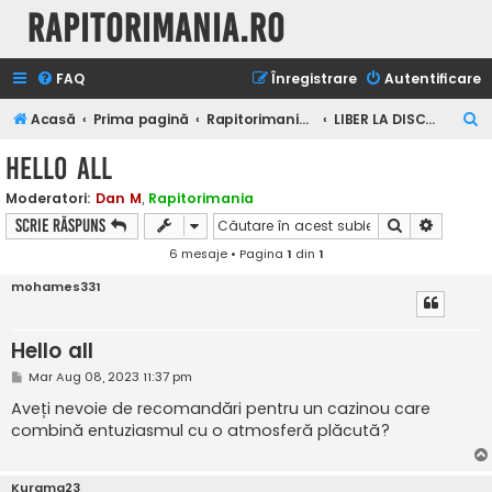
Rapitorimania.ro
FAQ
Înregistrare
Autentificare
C
Acasă
Prima pagină
Rapitorimania.ro
LIBER LA DISCUTII
ă
Hello all
u
Moderatori:
Dan M
,
Rapitorimania
t
Căutare
Căutare
Scrie răspuns
a
6 mesaje • Pagina
1
din
1
r
mohames331
e
Hello all
M
Mar Aug 08, 2023 11:37 pm
e
s
Aveți nevoie de recomandări pentru un cazinou care
a
combină entuziasmul cu o atmosferă plăcută?
j
Kurama23