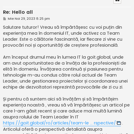
Re: Hello all
M
Mie Noi 29, 2023 8:25 pm
e
s
Salutare tuturor! Vreau să împărtășesc cu voi puțin din
a
experiența mea în domeniul IT, unde activez ca Team
j
Leader. Este o călătorie fascinantă, iar fiecare zi vine cu
provocări noi și oportunități de creștere profesională.
Am început drumul meu în lumea IT la goit.global, unde
am avut oportunitatea de a învăța de la profesioniști de
elită în domeniu. Învățarea continuă și pasiunea pentru
tehnologie m-au condus către rolul actual de Team
Leader, unde gestionarea proiectelor și coordonarea unei
echipe de dezvoltatori reprezintă provocările de zi cu zi.
Și pentru că suntem aici să învățăm și să împărtășim
experiența noastră , vreau să vă împărtășesc un articol pe
care l-am găsit recent și care aduce mai multă lumină
asupra rolului de Team Leader în IT
https://goit.global/ro/articles/team-le ... rspective/
.
Articolul oferă o perspectivă detaliată asupra