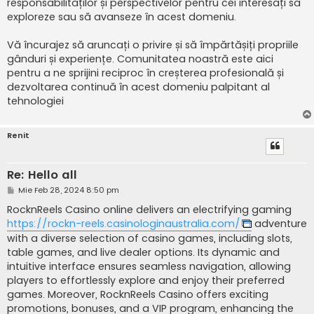
responsabilităților și perspectivelor pentru cei interesați să
exploreze sau să avanseze în acest domeniu.
Vă încurajez să aruncați o privire și să împărtășiți propriile
gânduri și experiențe. Comunitatea noastră este aici
pentru a ne sprijini reciproc în creșterea profesională și
dezvoltarea continuă în acest domeniu palpitant al
tehnologiei
Renit
Re: Hello all
M
Mie Feb 28, 2024 8:50 pm
e
s
RocknReels Casino online delivers an electrifying gaming
a
https://rockn-reels.casinologinaustralia.com/
adventure
j
with a diverse selection of casino games, including slots,
table games, and live dealer options. Its dynamic and
intuitive interface ensures seamless navigation, allowing
players to effortlessly explore and enjoy their preferred
games. Moreover, RocknReels Casino offers exciting
promotions, bonuses, and a VIP program, enhancing the