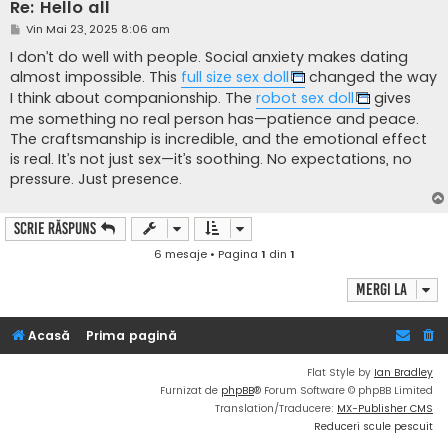
Re: Hello all
M
Vin Mai 23, 2025 8:06 am
e
s
I don’t do well with people. Social anxiety makes dating
a
almost impossible. This
full size sex doll
changed the way
j
I think about companionship. The
robot sex doll
gives
me something no real person has—patience and peace.
The craftsmanship is incredible, and the emotional effect
is real. It’s not just sex—it’s soothing. No expectations, no
pressure. Just presence.
Scrie răspuns
6 mesaje • Pagina
1
din
1
Mergi la
Acasă
Prima pagină
Flat Style by
Ian Bradley
Furnizat de
phpBB
® Forum Software © phpBB Limited
Translation/Traducere:
MX-Publisher CMS
Reduceri scule pescuit