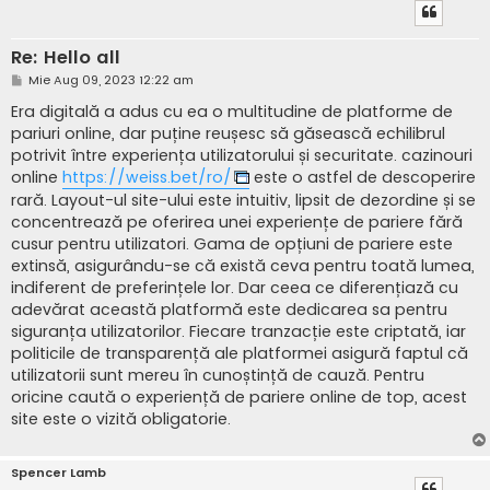
Re: Hello all
M
Mie Aug 09, 2023 12:22 am
e
s
Era digitală a adus cu ea o multitudine de platforme de
a
pariuri online, dar puține reușesc să găsească echilibrul
j
potrivit între experiența utilizatorului și securitate. cazinouri
online
https://weiss.bet/ro/
este o astfel de descoperire
rară. Layout-ul site-ului este intuitiv, lipsit de dezordine și se
concentrează pe oferirea unei experiențe de pariere fără
cusur pentru utilizatori. Gama de opțiuni de pariere este
extinsă, asigurându-se că există ceva pentru toată lumea,
indiferent de preferințele lor. Dar ceea ce diferențiază cu
adevărat această platformă este dedicarea sa pentru
siguranța utilizatorilor. Fiecare tranzacție este criptată, iar
politicile de transparență ale platformei asigură faptul că
utilizatorii sunt mereu în cunoștință de cauză. Pentru
oricine caută o experiență de pariere online de top, acest
site este o vizită obligatorie.
Spencer Lamb