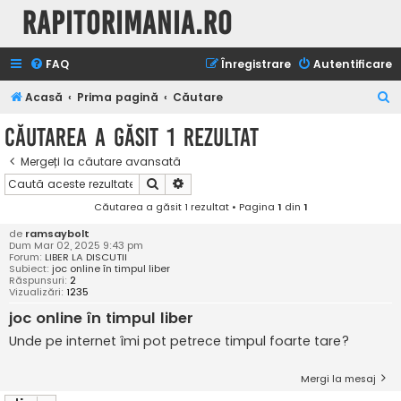
Rapitorimania.ro
FAQ
Înregistrare
Autentificare
C
Acasă
Prima pagină
Căutare
ă
Căutarea a găsit 1 rezultat
u
Mergeți la căutare avansată
t
Căutare
Căutare avansată
a
Căutarea a găsit 1 rezultat • Pagina
1
din
1
r
de
ramsaybolt
e
Dum Mar 02, 2025 9:43 pm
Forum:
LIBER LA DISCUTII
Subiect:
joc online în timpul liber
Răspunsuri:
2
Vizualizări:
1235
joc online în timpul liber
Unde pe internet îmi pot petrece timpul foarte tare?
Mergi la mesaj