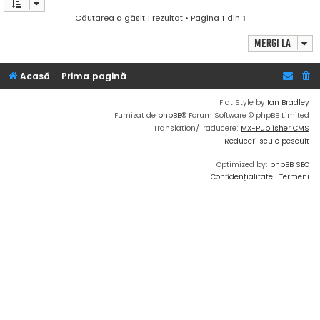
Căutarea a găsit 1 rezultat • Pagina
1
din
1
Mergi la
Acasă
Prima pagină
Flat Style by
Ian Bradley
Furnizat de
phpBB
® Forum Software © phpBB Limited
Translation/Traducere:
MX-Publisher CMS
Reduceri scule pescuit
Optimized by:
phpBB SEO
Confidențialitate
|
Termeni