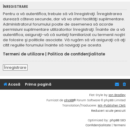
ÎNREGISTRARE
Pentru a vă autentifica, trebuie să vă înregistraţi. Înregistrarea
durează câteva secunde, dar vă va oferi facilităţi suplimentare.
Administratorul forumului poate de asemenea să acorde
permisiuni suplimentare utilizatorilor înregistraţi. Înainte de a vă
autentifica, asiguraţi-vă că sunteţi familiarizat cu termenii noştri
de folosire şi politicile asociate. Vă rugăm să vă asiguraţi că aţi
citit regulile forumului înainte să navigaţi pe acesta.
Termeni de utilizare
|
Politica de confidenţialitate
Înregistrare
Acasă
Prima pagină
Flat Style by
Ian Bradley
Furnizat de
phpBB
® Forum Software © phpBB Limited
Translation/Traducere:
MX-Publisher CMS
Reduceri scule pescuit
Optimized by:
phpBB SEO
Confidențialitate
|
Termeni