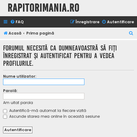
Rapitorimania.ro
FAQ
Înregistrare
Autentificare
C
Acasă
Prima pagină
ă
Forumul necesită ca dumneavoastră să fiţi
u
înregistrat şi autentificat pentru a vedea
t
profilurile.
a
r
Nume utilizator:
e
Parolă:
Am uitat parola
Autentifică-mă automat la fiecare vizită
Ascunde starea mea online în această sesiune