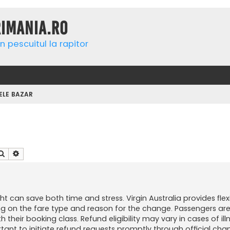
rimania.ro
n pescuitul la rapitor
ELE BAZAR
Căutare
Căutare avansată
t can save both time and stress. Virgin Australia provides flexib
ng on the fare type and reason for the change. Passengers ar
eir booking class. Refund eligibility may vary in cases of illne
ortant to initiate refund requests promptly through official cha