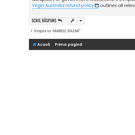
Virgin Australia refund policy
outlines all rel
Scrie răspuns
Înapoi la “MARELE BAZAR”
Acasă
Prima pagină