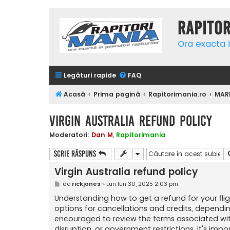
Rapito
Ora exacta i
Legături rapide
FAQ
Acasă
Prima pagină
Rapitorimania.ro
MAR
Virgin Australia refund policy
Moderatori:
Dan M
,
Rapitorimania
Scrie răspuns
Virgin Australia refund policy
M
de
rickjones
»
Lun Iun 30, 2025 2:03 pm
e
s
Understanding how to get a refund for your fligh
a
options for cancellations and credits, dependi
j
encouraged to review the terms associated with th
disruption, or government restrictions. It's imp