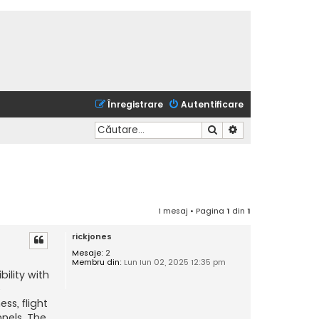
Înregistrare
Autentificare
Căutare
Căutare avansată
1 mesaj • Pagina
1
din
1
rickjones
Mesaje:
2
Membru din:
Lun Iun 02, 2025 12:35 pm
ility with
e
ss, flight
nnels. The