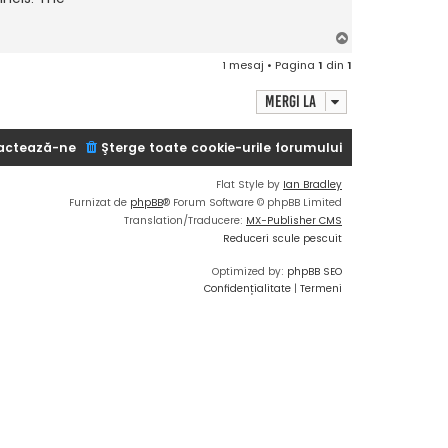
S
u
1 mesaj • Pagina
1
din
1
s
Mergi la
actează-ne
Şterge toate cookie-urile forumului
Flat Style by
Ian Bradley
Furnizat de
phpBB
® Forum Software © phpBB Limited
Translation/Traducere:
MX-Publisher CMS
Reduceri scule pescuit
Optimized by:
phpBB SEO
Confidențialitate
|
Termeni