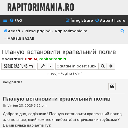
Rapitorimania.ro
FAQ
Înregistrare
Autentificare
C
Acasă
Prima pagină
Rapitorimania.ro
ă
MARELE BAZAR
u
Планую встановити крапельний полив
t
Moderatori:
Dan M
,
Rapitorimania
a
Căutare
Căutare
Scrie răspuns
r
1 mesaj • Pagina
1
din
1
e
indigo0707
Планую встановити крапельний полив
M
Vin Iun 20, 2025 3:52 pm
e
s
Доброго дня, садівники! Планую встановити крапельний полив,
a
але не знаю, який комплект вибрати: зі стрічкою чи трубками?
j
Бачив кілька варіантів тут: