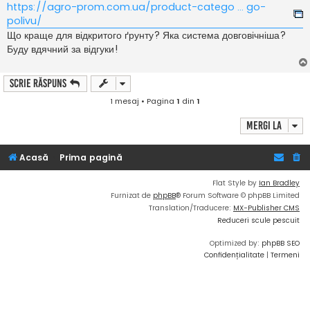
https://agro-prom.com.ua/product-catego ... go-
polivu/
Що краще для відкритого ґрунту? Яка система довговічніша?
Буду вдячний за відгуки!
Scrie răspuns
1 mesaj • Pagina
1
din
1
Mergi la
Acasă
Prima pagină
Flat Style by
Ian Bradley
Furnizat de
phpBB
® Forum Software © phpBB Limited
Translation/Traducere:
MX-Publisher CMS
Reduceri scule pescuit
Optimized by:
phpBB SEO
Confidențialitate
|
Termeni